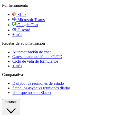
Por herramienta
Slack
Microsoft Teams
Google Chat
Discord
+ más
Recetas de automatización
Automatización de chat
Gates de aprobación de CI/CD
Ciclo de vida de formularios
+ más
Comparativas
Dailybot vs reuniones de estado
Standups async vs reuniones diarias
¿Por qué no solo Slack?
recursos