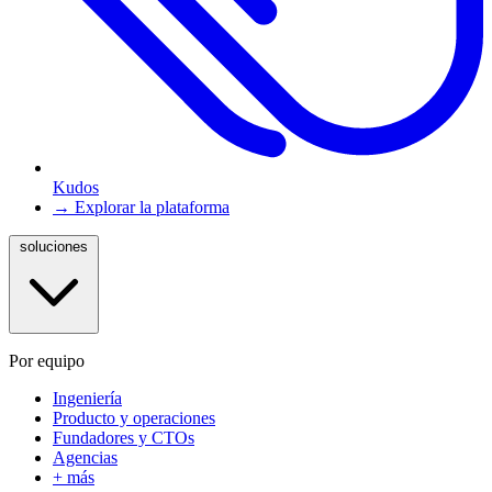
Kudos
→ Explorar la plataforma
soluciones
Por equipo
Ingeniería
Producto y operaciones
Fundadores y CTOs
Agencias
+ más