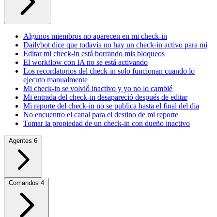
Algunos miembros no aparecen en mi check-in
Dailybot dice que todavía no hay un check-in activo para mí
Editar mi check-in está borrando mis bloqueos
El workflow con IA no se está activando
Los recordatorios del check-in solo funcionan cuando lo
ejecuto manualmente
Mi check-in se volvió inactivo y yo no lo cambié
Mi entrada del check-in desapareció después de editar
Mi reporte del check-in no se publica hasta el final del día
No encuentro el canal para el destino de mi reporte
Tomar la propiedad de un check-in con dueño inactivo
Agentes
6
Comandos
4