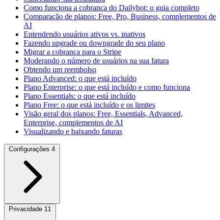
Como funciona a cobrança do Dailybot: o guia completo
Comparação de planos: Free, Pro, Business, complementos de
AI
Entendendo usuários ativos vs. inativos
Fazendo upgrade ou downgrade do seu plano
Migrar a cobrança para o Stripe
Moderando o número de usuários na sua fatura
Obtendo um reembolso
Plano Advanced: o que está incluído
Plano Enterprise: o que está incluído e como funciona
Plano Essentials: o que está incluído
Plano Free: o que está incluído e os limites
Visão geral dos planos: Free, Essentials, Advanced,
Enterprise, complementos de AI
Visualizando e baixando faturas
Configurações
4
Privacidade
11