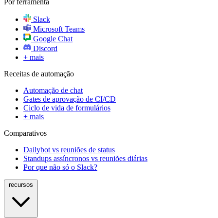
Por ferramenta
Slack
Microsoft Teams
Google Chat
Discord
+ mais
Receitas de automação
Automação de chat
Gates de aprovação de CI/CD
Ciclo de vida de formulários
+ mais
Comparativos
Dailybot vs reuniões de status
Standups assíncronos vs reuniões diárias
Por que não só o Slack?
recursos