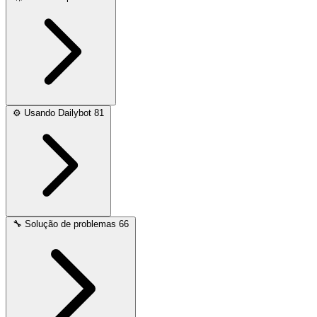
⚙️
Usando Dailybot
81
🔧
Solução de problemas
66