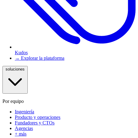
Kudos
→ Explorar la plataforma
soluciones
Por equipo
Ingeniería
Producto y operaciones
Fundadores y CTOs
Agencias
+ más