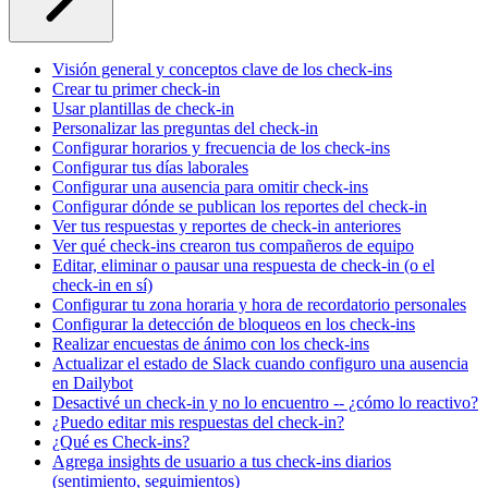
Visión general y conceptos clave de los check-ins
Crear tu primer check-in
Usar plantillas de check-in
Personalizar las preguntas del check-in
Configurar horarios y frecuencia de los check-ins
Configurar tus días laborales
Configurar una ausencia para omitir check-ins
Configurar dónde se publican los reportes del check-in
Ver tus respuestas y reportes de check-in anteriores
Ver qué check-ins crearon tus compañeros de equipo
Editar, eliminar o pausar una respuesta de check-in (o el
check-in en sí)
Configurar tu zona horaria y hora de recordatorio personales
Configurar la detección de bloqueos en los check-ins
Realizar encuestas de ánimo con los check-ins
Actualizar el estado de Slack cuando configuro una ausencia
en Dailybot
Desactivé un check-in y no lo encuentro -- ¿cómo lo reactivo?
¿Puedo editar mis respuestas del check-in?
¿Qué es Check-ins?
Agrega insights de usuario a tus check-ins diarios
(sentimiento, seguimientos)