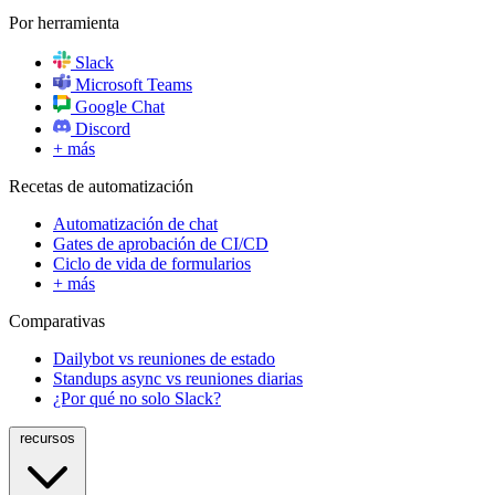
Por herramienta
Slack
Microsoft Teams
Google Chat
Discord
+ más
Recetas de automatización
Automatización de chat
Gates de aprobación de CI/CD
Ciclo de vida de formularios
+ más
Comparativas
Dailybot vs reuniones de estado
Standups async vs reuniones diarias
¿Por qué no solo Slack?
recursos