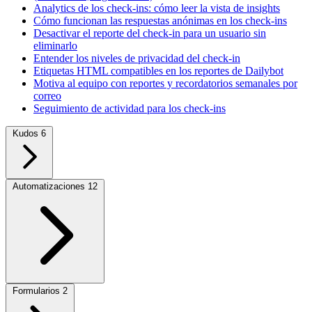
Analytics de los check-ins: cómo leer la vista de insights
Cómo funcionan las respuestas anónimas en los check-ins
Desactivar el reporte del check-in para un usuario sin
eliminarlo
Entender los niveles de privacidad del check-in
Etiquetas HTML compatibles en los reportes de Dailybot
Motiva al equipo con reportes y recordatorios semanales por
correo
Seguimiento de actividad para los check-ins
Kudos
6
Automatizaciones
12
Formularios
2