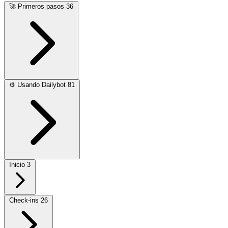
🚀
Primeros pasos
36
⚙️
Usando Dailybot
81
Inicio
3
Check-ins
26