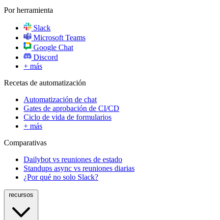
Por herramienta
Slack
Microsoft Teams
Google Chat
Discord
+ más
Recetas de automatización
Automatización de chat
Gates de aprobación de CI/CD
Ciclo de vida de formularios
+ más
Comparativas
Dailybot vs reuniones de estado
Standups async vs reuniones diarias
¿Por qué no solo Slack?
recursos