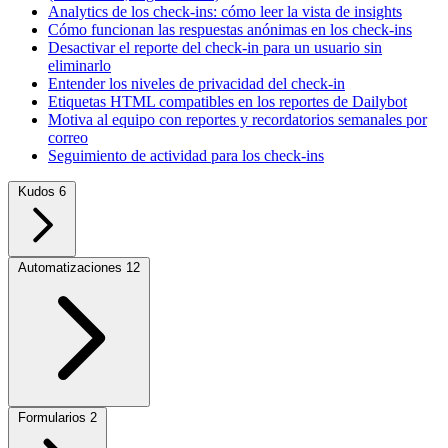
Analytics de los check-ins: cómo leer la vista de insights
Cómo funcionan las respuestas anónimas en los check-ins
Desactivar el reporte del check-in para un usuario sin
eliminarlo
Entender los niveles de privacidad del check-in
Etiquetas HTML compatibles en los reportes de Dailybot
Motiva al equipo con reportes y recordatorios semanales por
correo
Seguimiento de actividad para los check-ins
Kudos
6
Automatizaciones
12
Formularios
2