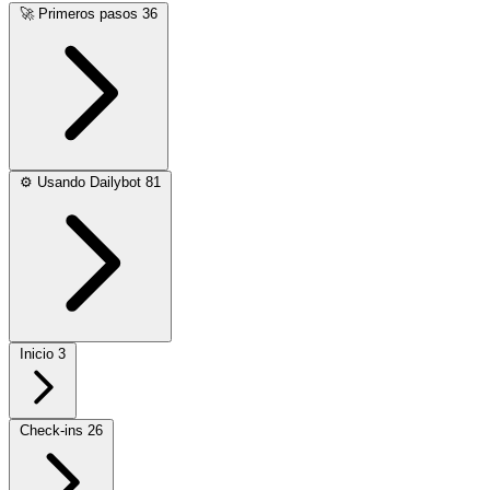
🚀
Primeros pasos
36
⚙️
Usando Dailybot
81
Inicio
3
Check-ins
26