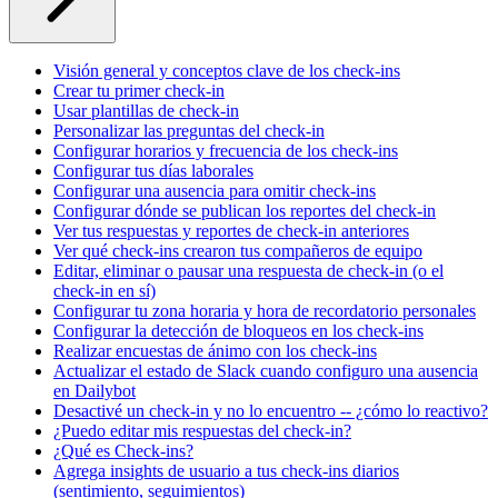
Visión general y conceptos clave de los check-ins
Crear tu primer check-in
Usar plantillas de check-in
Personalizar las preguntas del check-in
Configurar horarios y frecuencia de los check-ins
Configurar tus días laborales
Configurar una ausencia para omitir check-ins
Configurar dónde se publican los reportes del check-in
Ver tus respuestas y reportes de check-in anteriores
Ver qué check-ins crearon tus compañeros de equipo
Editar, eliminar o pausar una respuesta de check-in (o el
check-in en sí)
Configurar tu zona horaria y hora de recordatorio personales
Configurar la detección de bloqueos en los check-ins
Realizar encuestas de ánimo con los check-ins
Actualizar el estado de Slack cuando configuro una ausencia
en Dailybot
Desactivé un check-in y no lo encuentro -- ¿cómo lo reactivo?
¿Puedo editar mis respuestas del check-in?
¿Qué es Check-ins?
Agrega insights de usuario a tus check-ins diarios
(sentimiento, seguimientos)