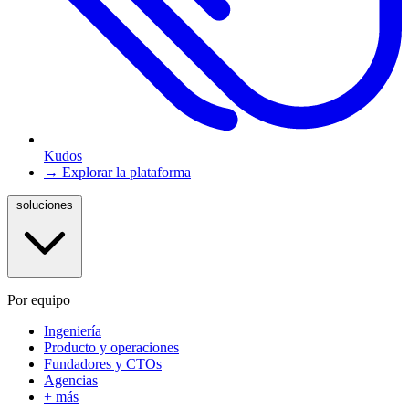
Kudos
→ Explorar la plataforma
soluciones
Por equipo
Ingeniería
Producto y operaciones
Fundadores y CTOs
Agencias
+ más