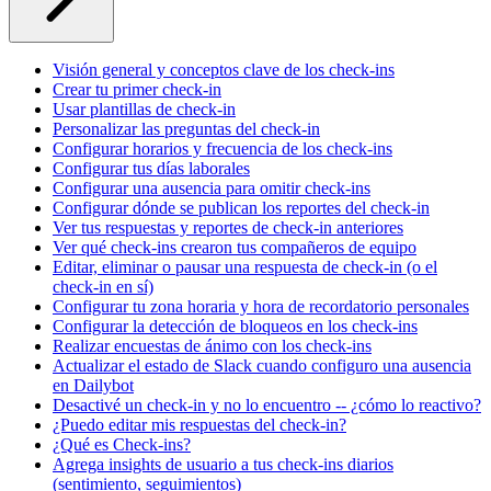
Visión general y conceptos clave de los check-ins
Crear tu primer check-in
Usar plantillas de check-in
Personalizar las preguntas del check-in
Configurar horarios y frecuencia de los check-ins
Configurar tus días laborales
Configurar una ausencia para omitir check-ins
Configurar dónde se publican los reportes del check-in
Ver tus respuestas y reportes de check-in anteriores
Ver qué check-ins crearon tus compañeros de equipo
Editar, eliminar o pausar una respuesta de check-in (o el
check-in en sí)
Configurar tu zona horaria y hora de recordatorio personales
Configurar la detección de bloqueos en los check-ins
Realizar encuestas de ánimo con los check-ins
Actualizar el estado de Slack cuando configuro una ausencia
en Dailybot
Desactivé un check-in y no lo encuentro -- ¿cómo lo reactivo?
¿Puedo editar mis respuestas del check-in?
¿Qué es Check-ins?
Agrega insights de usuario a tus check-ins diarios
(sentimiento, seguimientos)