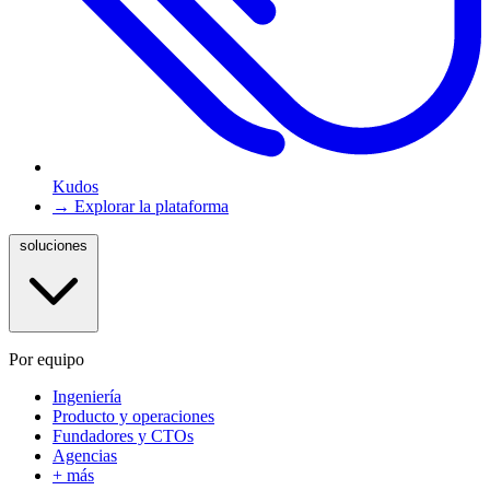
Kudos
→ Explorar la plataforma
soluciones
Por equipo
Ingeniería
Producto y operaciones
Fundadores y CTOs
Agencias
+ más