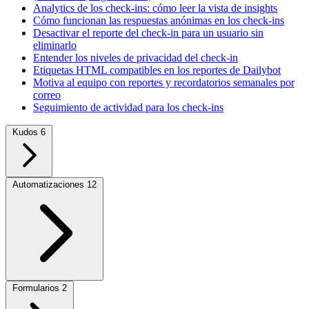
Analytics de los check-ins: cómo leer la vista de insights
Cómo funcionan las respuestas anónimas en los check-ins
Desactivar el reporte del check-in para un usuario sin
eliminarlo
Entender los niveles de privacidad del check-in
Etiquetas HTML compatibles en los reportes de Dailybot
Motiva al equipo con reportes y recordatorios semanales por
correo
Seguimiento de actividad para los check-ins
Kudos
6
Automatizaciones
12
Formularios
2