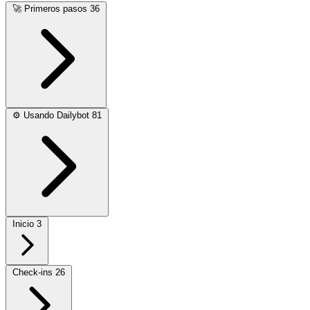
🚀
Primeros pasos
36
⚙️
Usando Dailybot
81
Inicio
3
Check-ins
26