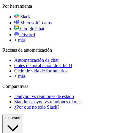
Por herramienta
Slack
Microsoft Teams
Google Chat
Discord
+ más
Recetas de automatización
Automatización de chat
Gates de aprobación de CI/CD
Ciclo de vida de formularios
+ más
Comparativas
Dailybot vs reuniones de estado
Standups async vs reuniones diarias
¿Por qué no solo Slack?
recursos