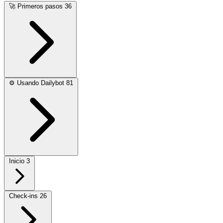
🚀
Primeros pasos
36
⚙️
Usando Dailybot
81
Inicio
3
Check-ins
26