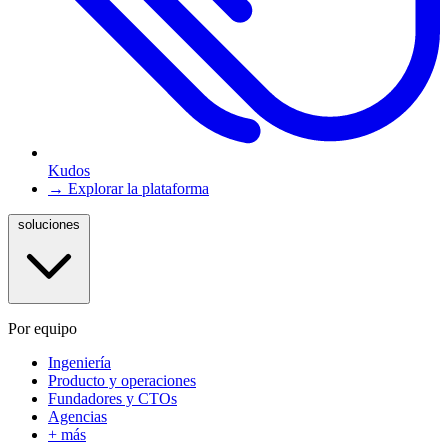
Kudos
→ Explorar la plataforma
soluciones
Por equipo
Ingeniería
Producto y operaciones
Fundadores y CTOs
Agencias
+ más