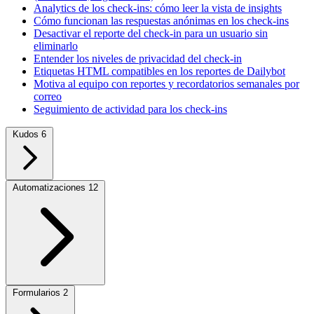
Analytics de los check-ins: cómo leer la vista de insights
Cómo funcionan las respuestas anónimas en los check-ins
Desactivar el reporte del check-in para un usuario sin
eliminarlo
Entender los niveles de privacidad del check-in
Etiquetas HTML compatibles en los reportes de Dailybot
Motiva al equipo con reportes y recordatorios semanales por
correo
Seguimiento de actividad para los check-ins
Kudos
6
Automatizaciones
12
Formularios
2