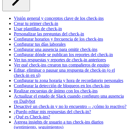
Visión general y conceptos clave de los check-ins
Crear tu primer check-in
Usar plantillas de check-in
Personalizar las preguntas del check-in
Configurar horarios y frecuencia de los check-ins
Configurar tus días laborales
Configurar una ausencia para omitir check-ins
Configurar dónde se publican los reportes del check-in
Ver tus respuestas y reportes de check-in anteriores
Ver qué check-ins crearon tus compañeros de equipo
Editar, eliminar o pausar una respuesta de check-in (o el
check-in en sí)
Configurar tu zona horaria y hora de recordatorio personales
Configurar la detección de bloqueos en los check-ins
Realizar encuestas de ánimo con los check-ins
Actualizar el estado de Slack cuando configuro una ausencia
en Dailybot
Desactivé un check-in y no lo encuentro -- ¿cómo lo reactivo?
¿Puedo editar mis respuestas del check-in?
¿Qué es Check-ins?
Agrega insights de usuario a tus check-ins diarios
(sentimiento, seguimientos)