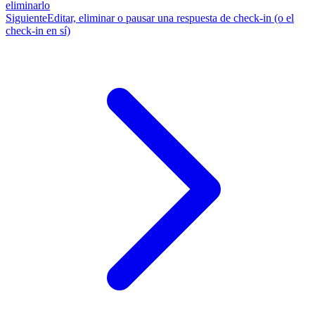
eliminarlo
Siguiente
Editar, eliminar o pausar una respuesta de check-in (o el
check-in en sí)