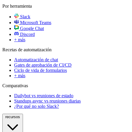
Por herramienta
Slack
Microsoft Teams
Google Chat
Discord
+ más
Recetas de automatización
Automatización de chat
Gates de aprobación de CI/CD
Ciclo de vida de formularios
+ más
Comparativas
Dailybot vs reuniones de estado
Standups async vs reuniones diarias
¿Por qué no solo Slack?
recursos