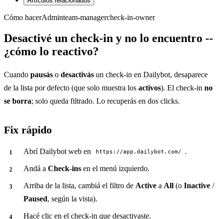
Artículos relacionados
Cómo hacer
Admin
team-manager
check-in-owner
Desactivé un check-in y no lo encuentro --
¿cómo lo reactivo?
Cuando
pausás
o
desactivás
un check-in en Dailybot, desaparece
de la lista por defecto (que solo muestra los
activos
). El check-in
no
se borra
; solo queda filtrado. Lo recuperás en dos clicks.
Fix rápido
Abrí Dailybot web en
.
https://app.dailybot.com/
Andá a
Check-ins
en el menú izquierdo.
Arriba de la lista, cambiá el filtro de
Active
a
All
(o
Inactive
/
Paused
, según la vista).
Hacé clic en el check-in que desactivaste.