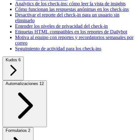
Analytics de los check-ins: cómo leer la vista de insights
Cómo funcionan las respuestas anónimas en los check-ins
Desactivar el reporte del check-in para un usuario sin
eliminarlo
Entender los niveles de privacidad del check-in
Etiquetas HTML compatibles en los reportes de Dailybot
Motiva al equipo con reportes y recordatorios semanales por
correo
Seguimiento de actividad para los check-ins
Kudos
6
Automatizaciones
12
Formularios
2