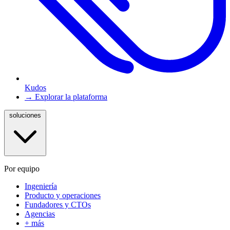
Kudos
→ Explorar la plataforma
soluciones
Por equipo
Ingeniería
Producto y operaciones
Fundadores y CTOs
Agencias
+ más