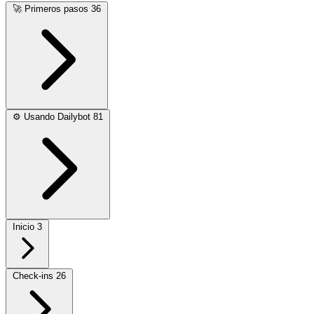
🚀
Primeros pasos
36
⚙️
Usando Dailybot
81
Inicio
3
Check-ins
26