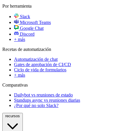
Por herramienta
Slack
Microsoft Teams
Google Chat
Discord
+ más
Recetas de automatización
Automatización de chat
Gates de aprobación de CI/CD
Ciclo de vida de formularios
+ más
Comparativas
Dailybot vs reuniones de estado
Standups async vs reuniones diarias
¿Por qué no solo Slack?
recursos