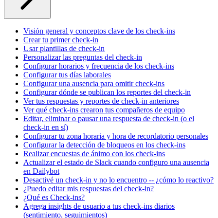
Visión general y conceptos clave de los check-ins
Crear tu primer check-in
Usar plantillas de check-in
Personalizar las preguntas del check-in
Configurar horarios y frecuencia de los check-ins
Configurar tus días laborales
Configurar una ausencia para omitir check-ins
Configurar dónde se publican los reportes del check-in
Ver tus respuestas y reportes de check-in anteriores
Ver qué check-ins crearon tus compañeros de equipo
Editar, eliminar o pausar una respuesta de check-in (o el
check-in en sí)
Configurar tu zona horaria y hora de recordatorio personales
Configurar la detección de bloqueos en los check-ins
Realizar encuestas de ánimo con los check-ins
Actualizar el estado de Slack cuando configuro una ausencia
en Dailybot
Desactivé un check-in y no lo encuentro -- ¿cómo lo reactivo?
¿Puedo editar mis respuestas del check-in?
¿Qué es Check-ins?
Agrega insights de usuario a tus check-ins diarios
(sentimiento, seguimientos)