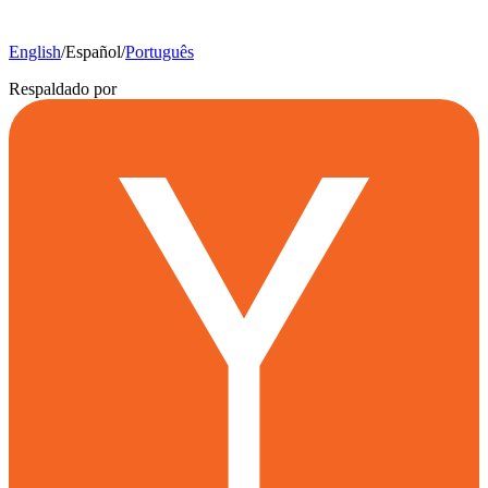
English
/
Español
/
Português
Respaldado por