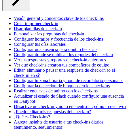
Visión general y conceptos clave de los check-ins
Crear tu primer check-in
Usar plantillas de check-in
Personalizar las preguntas del check-in
Configurar horarios y frecuencia de los check-ins
Configurar tus días laborales
Configurar una ausencia para omitir check-ins
Configurar dónde se publican los reportes del check-in
Ver tus respuestas y reportes de check-in anteriores
Ver qué check-ins crearon tus compañeros de equipo
Editar, eliminar o pausar una respuesta de check-in (o el
check-in en sí)
Configurar tu zona horaria y hora de recordatorio personales
Configurar la detección de bloqueos en los check-ins
Realizar encuestas de ánimo con los check-ins
Actualizar el estado de Slack cuando configuro una ausencia
en Dailybot
Desactivé un check-in y no lo encuentro -- ¿cómo lo reactivo?
¿Puedo editar mis respuestas del check-in?
¿Qué es Check-ins?
Agrega insights de usuario a tus check-ins diarios
(sentimiento, seguimientos)