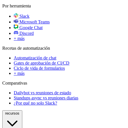
Por herramienta
Slack
Microsoft Teams
Google Chat
Discord
+ más
Recetas de automatización
Automatización de chat
Gates de aprobación de CI/CD
Ciclo de vida de formularios
+ más
Comparativas
Dailybot vs reuniones de estado
Standups async vs reuniones diarias
¿Por qué no solo Slack?
recursos