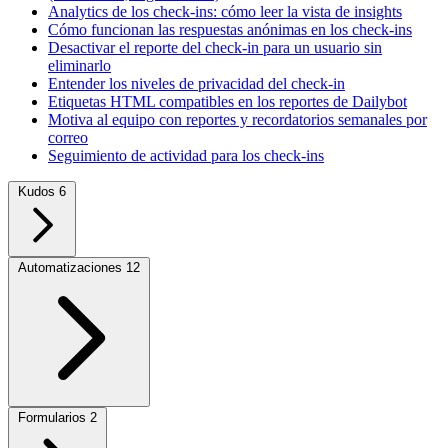
Analytics de los check-ins: cómo leer la vista de insights
Cómo funcionan las respuestas anónimas en los check-ins
Desactivar el reporte del check-in para un usuario sin
eliminarlo
Entender los niveles de privacidad del check-in
Etiquetas HTML compatibles en los reportes de Dailybot
Motiva al equipo con reportes y recordatorios semanales por
correo
Seguimiento de actividad para los check-ins
Kudos
6
Automatizaciones
12
Formularios
2