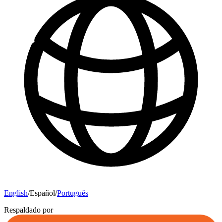
English
/
Español
/
Português
Respaldado por