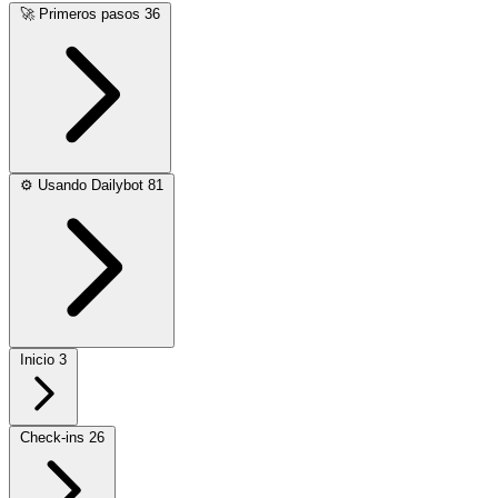
🚀
Primeros pasos
36
⚙️
Usando Dailybot
81
Inicio
3
Check-ins
26