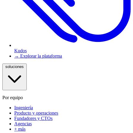
Kudos
→ Explorar la plataforma
soluciones
Por equipo
Ingeniería
Producto y operaciones
Fundadores y CTOs
Agencias
+ más