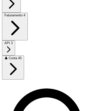
Faturamento
4
API
3
👤
Conta
45