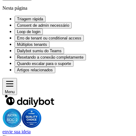
Nesta página
Triagem rápida
Consent de admin necessário
Loop de login
Erro de tenant ou conditional access
Múltiplos tenants
Dailybot sumiu do Teams
Resetando a conexão completamente
Quando escalar para o suporte
Artigos relacionados
Menu
envie sua ideia