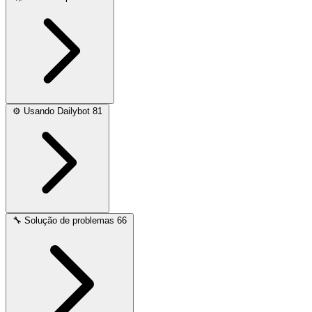
⚙️
Usando Dailybot
81
🔧
Solução de problemas
66