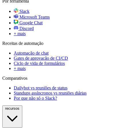
Por ferramenta
Slack
Microsoft Teams
Google Chat
Discord
+ mais
Receitas de automação
Automação de chat
Gates de aprovação de CI/CD
Ciclo de vida de formulários
+ mais
Comparativos
Dailybot vs reuniões de status
Standups assíncronos vs reuniões diárias
Por que não só o Slack?
recursos