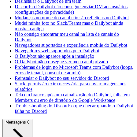
Desinstalar o Dailybot de um team
Discord: o Dailybot não consegue enviar DM aos usuários
(configurações de privacidade)
Mudanças no nome do canal não são refletidas no Dailybot
Mudei minha foto no Slack/Teams mas o Dailybot ainda
mostra a antiga
Não consigo encontrar meu canal na lista de canais do
Dailybot
Navegadores suportados e experiência mobile do Dailybot
Navegadores web suportados pelo Dailybot
O Dailybot não aparece após a instalação
O Dailybot não consegue ver meu canal privado
Problemas de login no Microsoft Teams com Dailybot (loops,
erros de tenant, consent de admin)
Reinstalar o Dailybot no seu servidor do Discord
Slack: permissão extra necessária para enviar imagens nos
relatórios
Tela em branco após uma atualização do Dailybot, falha em
Members ou erro de diretório do Google Workspace
Troubleshooting do Discord: o que checar quando o Dailybot
falha no Discord
Mensagens
6