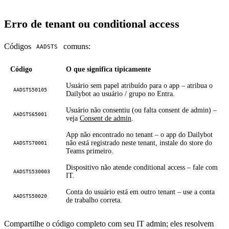
Erro de tenant ou conditional access
Códigos
comuns:
AADSTS
Código
O que significa tipicamente
Usuário sem papel atribuído para o app – atribua o
AADSTS50105
Dailybot ao usuário / grupo no Entra.
Usuário não consentiu (ou falta consent de admin) –
AADSTS65001
veja
Consent de admin
.
App não encontrado no tenant – o app do Dailybot
não está registrado neste tenant, instale do store do
AADSTS70001
Teams primeiro.
Dispositivo não atende conditional access – fale com
AADSTS530003
IT.
Conta do usuário está em outro tenant – use a conta
AADSTS50020
de trabalho correta.
Compartilhe o código completo com seu IT admin; eles resolvem