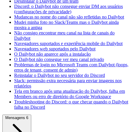
Desinstalar o Dailybot de um team
Discord: o Dailybot não consegue enviar DM aos usuários
(configurações de privacidade)
Mudanças no nome do canal não são refletidas no Dailybot
Mudei minha foto no Slack/Teams mas o Dailybot ainda
mostra a antiga
Não consigo encontrar meu canal na lista de canais do
Dailybot
Navegadores suportados e experiência mobile do Dailybot
Navegadores web suportados pelo Dailybot
O Dailybot não aparece após a instalação
O Dailybot não consegue ver meu canal privado
Problemas de login no Microsoft Teams com Dailybot (loops,
erros de tenant, consent de admin)
Reinstalar o Dailybot no seu servidor do Discord
Slack: permissão extra necessária para enviar imagens nos
relatórios
Tela em branco após uma atualização do Dailybot, falha em
Members ou erro de diretório do Google Workspace
Troubleshooting do Discord: o que checar quando o Dailybot
falha no Discord
Mensagens
6