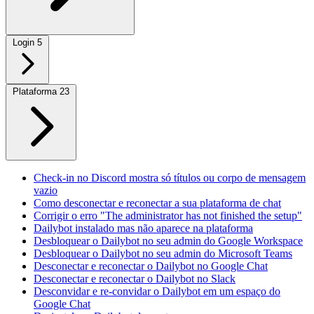
Login
5
Plataforma
23
Check-in no Discord mostra só títulos ou corpo de mensagem
vazio
Como desconectar e reconectar a sua plataforma de chat
Corrigir o erro "The administrator has not finished the setup"
Dailybot instalado mas não aparece na plataforma
Desbloquear o Dailybot no seu admin do Google Workspace
Desbloquear o Dailybot no seu admin do Microsoft Teams
Desconectar e reconectar o Dailybot no Google Chat
Desconectar e reconectar o Dailybot no Slack
Desconvidar e re-convidar o Dailybot em um espaço do
Google Chat