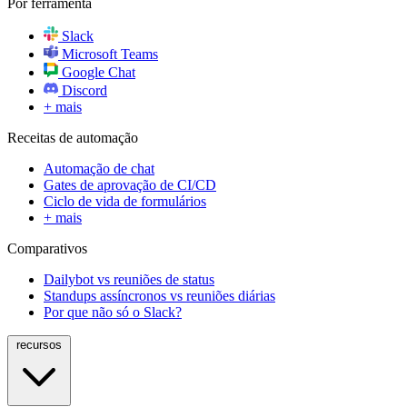
Por ferramenta
Slack
Microsoft Teams
Google Chat
Discord
+ mais
Receitas de automação
Automação de chat
Gates de aprovação de CI/CD
Ciclo de vida de formulários
+ mais
Comparativos
Dailybot vs reuniões de status
Standups assíncronos vs reuniões diárias
Por que não só o Slack?
recursos