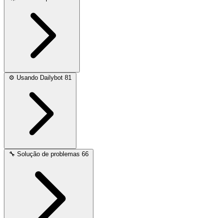
⚙️
Usando Dailybot
81
🔧
Solução de problemas
66