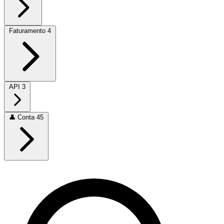
Faturamento
4
API
3
👤
Conta
45