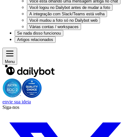
Você está olhando uma mensagem antiga no chat
Você logou no Dailybot antes de mudar a foto
A integração com Slack/Teams está velha
Você mudou a foto só no Dailybot web
Várias contas / workspaces
Se nada disso funcionou
Artigos relacionados
Menu
envie sua ideia
Siga-nos