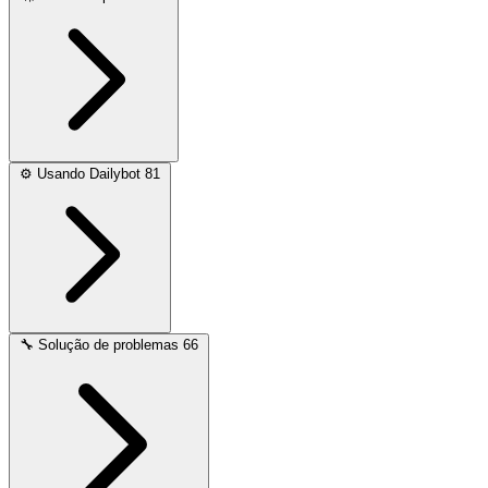
⚙️
Usando Dailybot
81
🔧
Solução de problemas
66