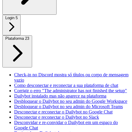
Login
5
Plataforma
23
Check-in no Discord mostra só títulos ou corpo de mensagem
vazio
Como desconectar e reconectar a sua plataforma de chat
Corrigir o erro "The administrator has not finished the setup"
Dailybot instalado mas não aparece na plataforma
Desbloquear o Dailybot no seu admin do Google Workspace
Desbloquear o Dailybot no seu admin do Microsoft Teams
Desconectar e reconectar o Dailybot no Google Chat
Desconectar e reconectar o Dailybot no Slack
Desconvidar e re-convidar o Dailybot em um espaço do
Google Chat