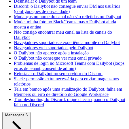
Desinstalar o Dailybot de um team
Discord: o Dailybot não consegue enviar DM aos usuários
(configurações de privacidade)
Mudanças no nome do canal não são refletidas no Dailybot
Mudei minha foto no Slack/Teams mas o Dailybot ainda
mostra a antiga
Não consigo encontrar meu canal na lista de canais do
Dailybot
Navegadores suportados e experiência mobile do Dailybot
Navegadores web suportados pelo Dailybot
O Dailybot não aparece após a instalação
O Dailybot não consegue ver meu canal privado
Problemas de login no Microsoft Teams com Dailybot (loops,
erros de tenant, consent de admin)
Reinstalar o Dailybot no seu servidor do Discord
Slack: permissão extra necessária para enviar imagens nos
relatórios
Tela em branco após uma atualização do Dailybot, falha em
Members ou erro de diretório do Google Workspace
Troubleshooting do Discord: o que checar quando o Dailybot
falha no Discord
Mensagens
6