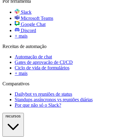
Por ferramenta
Slack
Microsoft Teams
Google Chat
Discord
+ mais
Receitas de automação
Automação de chat
Gates de aprovação de CI/CD
Ciclo de vida de formulários
+ mais
Comparativos
Dailybot vs reuniões de status
Standups assíncronos vs reuniões diárias
Por que não só o Slack?
recursos