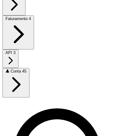
Faturamento
4
API
3
👤
Conta
45