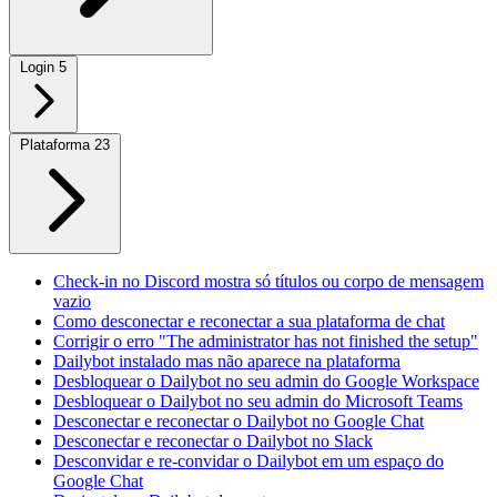
Login
5
Plataforma
23
Check-in no Discord mostra só títulos ou corpo de mensagem
vazio
Como desconectar e reconectar a sua plataforma de chat
Corrigir o erro "The administrator has not finished the setup"
Dailybot instalado mas não aparece na plataforma
Desbloquear o Dailybot no seu admin do Google Workspace
Desbloquear o Dailybot no seu admin do Microsoft Teams
Desconectar e reconectar o Dailybot no Google Chat
Desconectar e reconectar o Dailybot no Slack
Desconvidar e re-convidar o Dailybot em um espaço do
Google Chat