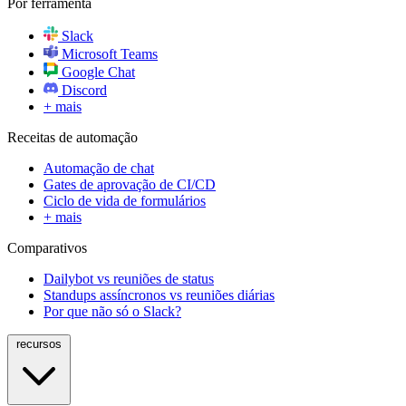
Por ferramenta
Slack
Microsoft Teams
Google Chat
Discord
+ mais
Receitas de automação
Automação de chat
Gates de aprovação de CI/CD
Ciclo de vida de formulários
+ mais
Comparativos
Dailybot vs reuniões de status
Standups assíncronos vs reuniões diárias
Por que não só o Slack?
recursos