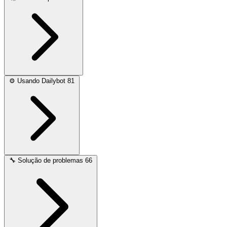
⚙️
Usando Dailybot
81
🔧
Solução de problemas
66