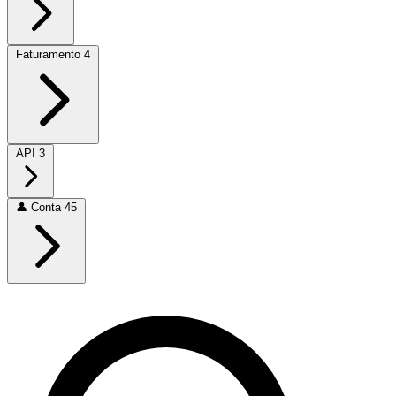
Faturamento
4
API
3
👤
Conta
45