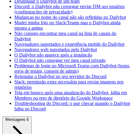
Desinstalar o Dailybot de um team
Discord: o Dailybot não consegue enviar DM aos usuários
(configurações de privacidade)
Mudanças no nome do canal não são refletidas no Dailybot
Mudei minha foto no Slack/Teams mas o Dailybot ainda
mostra a antiga
Não consigo encontrar meu canal na lista de canais do
Dailybot
Navegadores suportados e experiência mobile do Dailybot
Navegadores web suportados pelo Dailybot
O Dailybot não aparece após a instalação
O Dailybot não consegue ver meu canal privado
Problemas de login no Microsoft Teams com Dailybot (loops,
erros de tenant, consent de admin)
Reinstalar o Dailybot no seu servidor do Discord
Slack: permissão extra necessária para enviar imagens nos
relatórios
Tela em branco após uma atualização do Dailybot, falha em
Members ou erro de diretório do Google Workspace
Troubleshooting do Discord: o que checar quando o Dailybot
falha no Discord
Mensagens
6