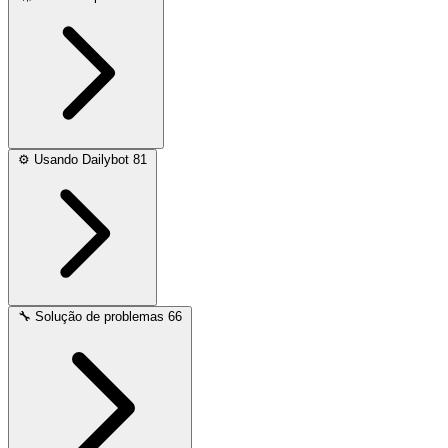
⚙️
Usando Dailybot
81
🔧
Solução de problemas
66