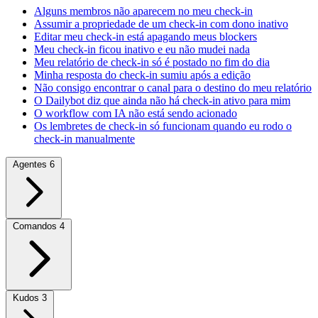
Alguns membros não aparecem no meu check-in
Assumir a propriedade de um check-in com dono inativo
Editar meu check-in está apagando meus blockers
Meu check-in ficou inativo e eu não mudei nada
Meu relatório de check-in só é postado no fim do dia
Minha resposta do check-in sumiu após a edição
Não consigo encontrar o canal para o destino do meu relatório
O Dailybot diz que ainda não há check-in ativo para mim
O workflow com IA não está sendo acionado
Os lembretes de check-in só funcionam quando eu rodo o
check-in manualmente
Agentes
6
Comandos
4
Kudos
3