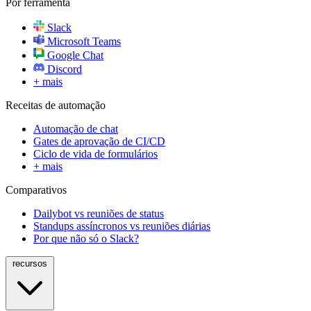
Por ferramenta
Slack
Microsoft Teams
Google Chat
Discord
+ mais
Receitas de automação
Automação de chat
Gates de aprovação de CI/CD
Ciclo de vida de formulários
+ mais
Comparativos
Dailybot vs reuniões de status
Standups assíncronos vs reuniões diárias
Por que não só o Slack?
recursos