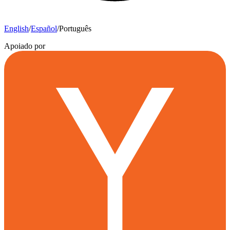
English
/
Español
/
Português
Apoiado por