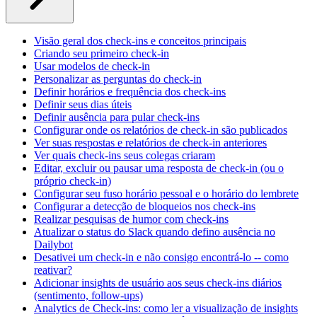
Visão geral dos check-ins e conceitos principais
Criando seu primeiro check-in
Usar modelos de check-in
Personalizar as perguntas do check-in
Definir horários e frequência dos check-ins
Definir seus dias úteis
Definir ausência para pular check-ins
Configurar onde os relatórios de check-in são publicados
Ver suas respostas e relatórios de check-in anteriores
Ver quais check-ins seus colegas criaram
Editar, excluir ou pausar uma resposta de check-in (ou o
próprio check-in)
Configurar seu fuso horário pessoal e o horário do lembrete
Configurar a detecção de bloqueios nos check-ins
Realizar pesquisas de humor com check-ins
Atualizar o status do Slack quando defino ausência no
Dailybot
Desativei um check-in e não consigo encontrá-lo -- como
reativar?
Adicionar insights de usuário aos seus check-ins diários
(sentimento, follow-ups)
Analytics de Check-ins: como ler a visualização de insights