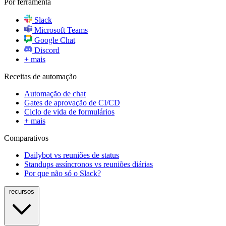
Por ferramenta
Slack
Microsoft Teams
Google Chat
Discord
+ mais
Receitas de automação
Automação de chat
Gates de aprovação de CI/CD
Ciclo de vida de formulários
+ mais
Comparativos
Dailybot vs reuniões de status
Standups assíncronos vs reuniões diárias
Por que não só o Slack?
recursos