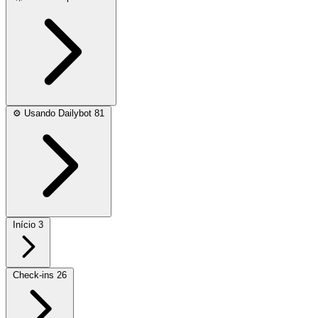
⚙️
Usando Dailybot
81
Início
3
Check-ins
26