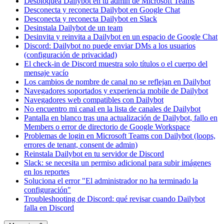
Desbloquea Dailybot en tu admin de Microsoft Teams
Desconecta y reconecta Dailybot en Google Chat
Desconecta y reconecta Dailybot en Slack
Desinstala Dailybot de un team
Desinvita y reinvita a Dailybot en un espacio de Google Chat
Discord: Dailybot no puede enviar DMs a los usuarios
(configuración de privacidad)
El check-in de Discord muestra solo títulos o el cuerpo del
mensaje vacío
Los cambios de nombre de canal no se reflejan en Dailybot
Navegadores soportados y experiencia mobile de Dailybot
Navegadores web compatibles con Dailybot
No encuentro mi canal en la lista de canales de Dailybot
Pantalla en blanco tras una actualización de Dailybot, fallo en
Members o error de directorio de Google Workspace
Problemas de login en Microsoft Teams con Dailybot (loops,
errores de tenant, consent de admin)
Reinstala Dailybot en tu servidor de Discord
Slack: se necesita un permiso adicional para subir imágenes
en los reportes
Soluciona el error "El administrador no ha terminado la
configuración"
Troubleshooting de Discord: qué revisar cuando Dailybot
falla en Discord