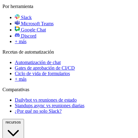
Por herramienta
Slack
Microsoft Teams
Google Chat
Discord
+ más
Recetas de automatización
Automatización de chat
Gates de aprobación de CI/CD
Ciclo de vida de formularios
+ más
Comparativas
Dailybot vs reuniones de estado
Standups async vs reuniones diarias
¿Por qué no solo Slack?
recursos