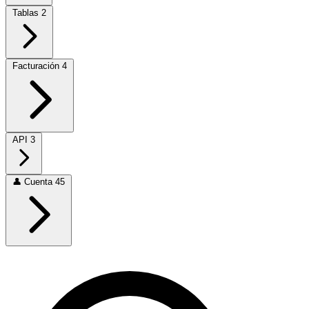
Tablas
2
Facturación
4
API
3
👤
Cuenta
45