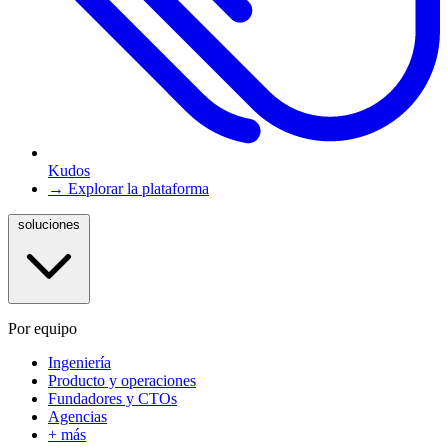
Kudos
→ Explorar la plataforma
soluciones
Por equipo
Ingeniería
Producto y operaciones
Fundadores y CTOs
Agencias
+ más