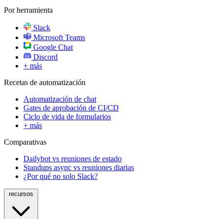
Por herramienta
Slack
Microsoft Teams
Google Chat
Discord
+ más
Recetas de automatización
Automatización de chat
Gates de aprobación de CI/CD
Ciclo de vida de formularios
+ más
Comparativas
Dailybot vs reuniones de estado
Standups async vs reuniones diarias
¿Por qué no solo Slack?
recursos