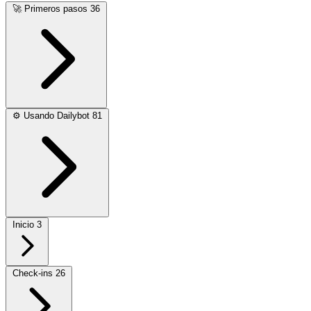
🚀
Primeros pasos
36
⚙️
Usando Dailybot
81
Inicio
3
Check-ins
26