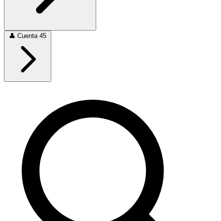
👤
Cuenta
45