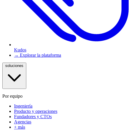
Kudos
→ Explorar la plataforma
soluciones
Por equipo
Ingeniería
Producto y operaciones
Fundadores y CTOs
Agencias
+ más