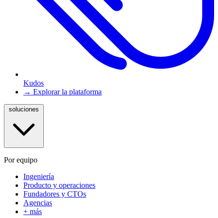
Kudos
→ Explorar la plataforma
soluciones
Por equipo
Ingeniería
Producto y operaciones
Fundadores y CTOs
Agencias
+ más