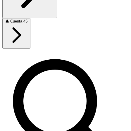
👤
Cuenta
45