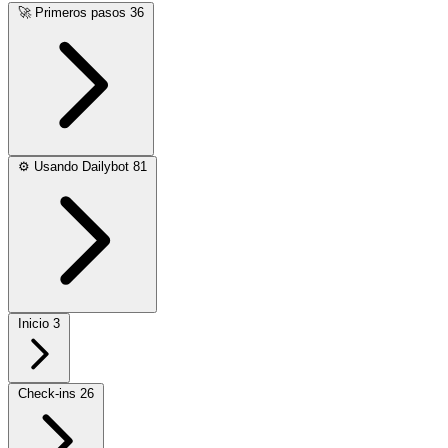
🚀
Primeros pasos
36
⚙️
Usando Dailybot
81
Inicio
3
Check-ins
26