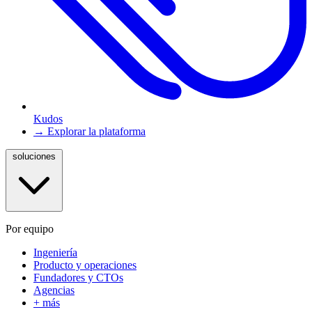
Kudos
→ Explorar la plataforma
soluciones
Por equipo
Ingeniería
Producto y operaciones
Fundadores y CTOs
Agencias
+ más