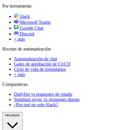
Por herramienta
Slack
Microsoft Teams
Google Chat
Discord
+ más
Recetas de automatización
Automatización de chat
Gates de aprobación de CI/CD
Ciclo de vida de formularios
+ más
Comparativas
Dailybot vs reuniones de estado
Standups async vs reuniones diarias
¿Por qué no solo Slack?
recursos