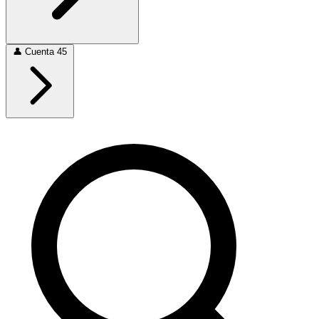
👤
Cuenta
45