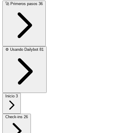
🚀
Primeros pasos
36
⚙️
Usando Dailybot
81
Inicio
3
Check-ins
26