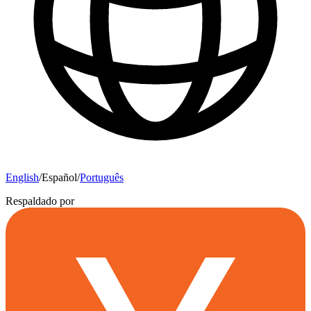
English
/
Español
/
Português
Respaldado por