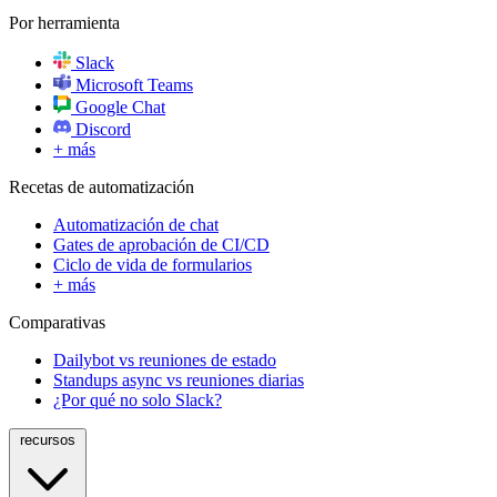
Por herramienta
Slack
Microsoft Teams
Google Chat
Discord
+ más
Recetas de automatización
Automatización de chat
Gates de aprobación de CI/CD
Ciclo de vida de formularios
+ más
Comparativas
Dailybot vs reuniones de estado
Standups async vs reuniones diarias
¿Por qué no solo Slack?
recursos