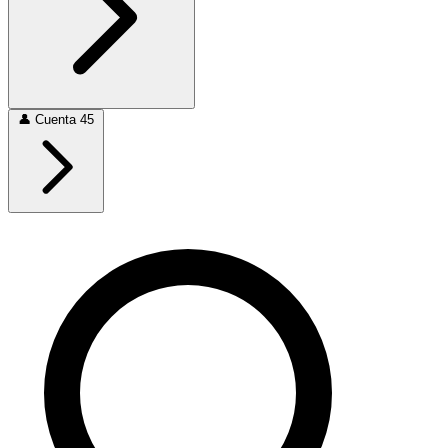
👤
Cuenta
45