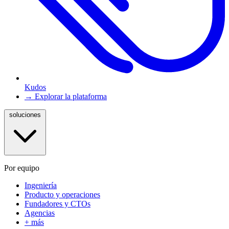
Kudos
→ Explorar la plataforma
soluciones
Por equipo
Ingeniería
Producto y operaciones
Fundadores y CTOs
Agencias
+ más