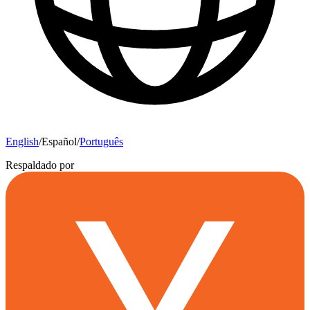
English
/
Español
/
Português
Respaldado por