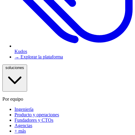
Kudos
→ Explorar la plataforma
soluciones
Por equipo
Ingeniería
Producto y operaciones
Fundadores y CTOs
Agencias
+ más