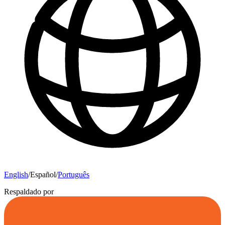
English
/
Español
/
Português
Respaldado por