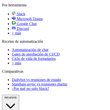
Por herramienta
Slack
Microsoft Teams
Google Chat
Discord
+ más
Recetas de automatización
Automatización de chat
Gates de aprobación de CI/CD
Ciclo de vida de formularios
+ más
Comparativas
Dailybot vs reuniones de estado
Standups async vs reuniones diarias
¿Por qué no solo Slack?
recursos