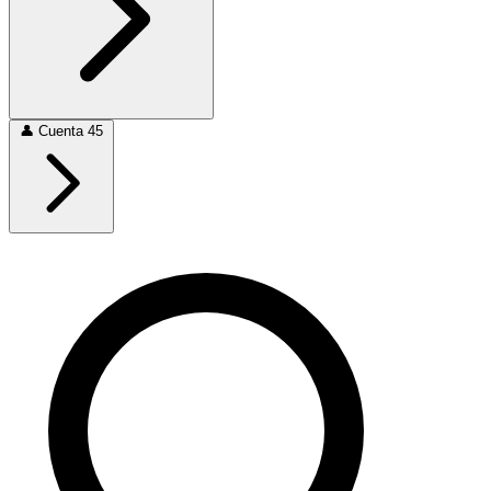
👤
Cuenta
45