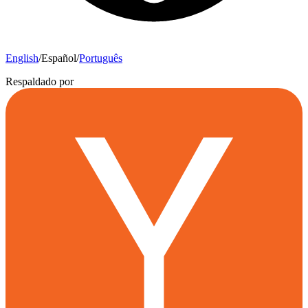
English
/
Español
/
Português
Respaldado por