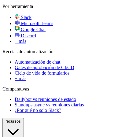
Por herramienta
Slack
Microsoft Teams
Google Chat
Discord
+ más
Recetas de automatización
Automatización de chat
Gates de aprobación de CI/CD
Ciclo de vida de formularios
+ más
Comparativas
Dailybot vs reuniones de estado
Standups async vs reuniones diarias
¿Por qué no solo Slack?
recursos