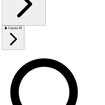
👤
Cuenta
45