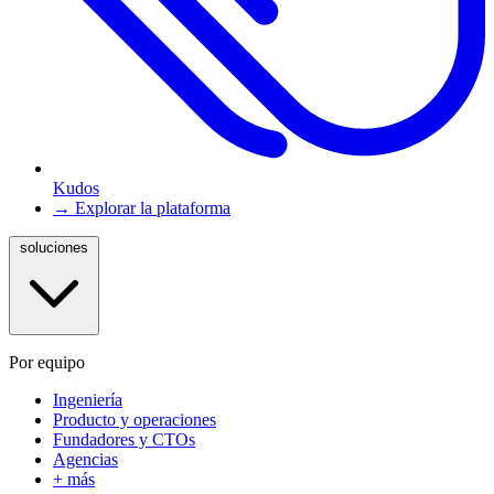
Kudos
→ Explorar la plataforma
soluciones
Por equipo
Ingeniería
Producto y operaciones
Fundadores y CTOs
Agencias
+ más