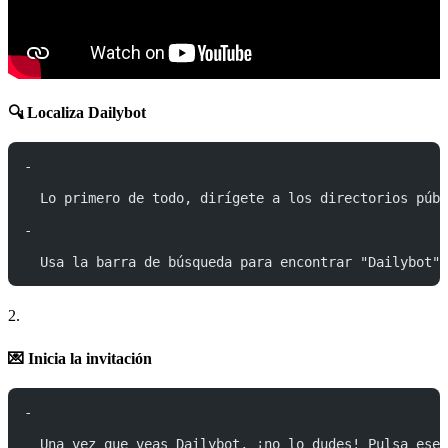
🔍 Localiza Dailybot
-
  Lo primero de todo, dirígete a los directorios públ
-
  Usa la barra de búsqueda para encontrar "Dailybot".
2.
💌 Inicia la invitación
-
  Una vez que veas Dailybot, ¡no lo dudes! Pulsa ese 