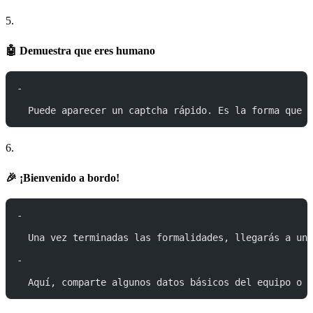
5.
🤖 Demuestra que eres humano
-
  Puede aparecer un captcha rápido. Es la forma que t
6.
🎉 ¡Bienvenido a bordo!
-
  Una vez terminadas las formalidades, llegarás a una
-
  Aquí, comparte algunos datos básicos del equipo o d