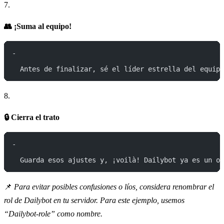
7.
👥 ¡Suma al equipo!
-
  Antes de finalizar, sé el líder estrella del equipo
8.
🔒 Cierra el trato
-
  Guarda esos ajustes y, ¡voilà! Dailybot ya es un or
📌
Para evitar posibles confusiones o líos, considera renombrar el
rol de Dailybot en tu servidor. Para este ejemplo, usemos
“Dailybot-role” como nombre.