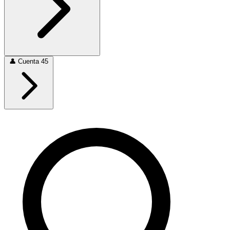
👤
Cuenta
45