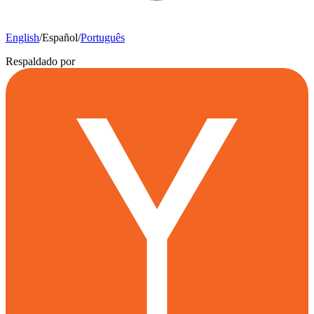
English
/
Español
/
Português
Respaldado por