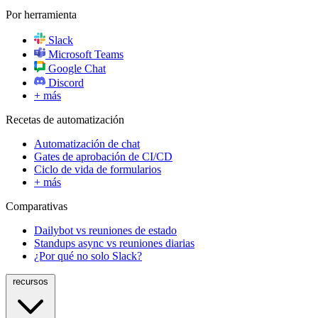
Por herramienta
Slack
Microsoft Teams
Google Chat
Discord
+ más
Recetas de automatización
Automatización de chat
Gates de aprobación de CI/CD
Ciclo de vida de formularios
+ más
Comparativas
Dailybot vs reuniones de estado
Standups async vs reuniones diarias
¿Por qué no solo Slack?
recursos