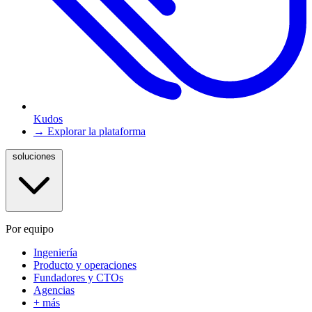
Kudos
→ Explorar la plataforma
soluciones
Por equipo
Ingeniería
Producto y operaciones
Fundadores y CTOs
Agencias
+ más