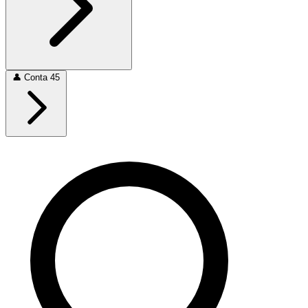
👤
Conta
45