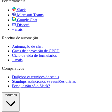
Por ferramenta
Slack
Microsoft Teams
Google Chat
Discord
+ mais
Receitas de automação
Automação de chat
Gates de aprovação de CI/CD
Ciclo de vida de formulários
+ mais
Comparativos
Dailybot vs reuniões de status
Standups assíncronos vs reuniões diárias
Por que não só o Slack?
recursos