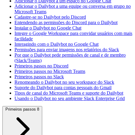
Adicionar o Dailybot a um espaço no Google Chat
Adicionar o Dailybot a uma equipe ou conversa em grupo no
Microsoft Teams
Cadastre-se no Dailybot pelo Discord
Entendendo as permissões do Discord para o Dailybot
Instalar o Dailybot no Google Chat
Integre o Google Workspace para convidar usuários com mais
facilidade
Interagindo com o Dailybot no Google Chat
Permissões para enviar imagens nos relatórios do Slack
Por que o Dailybot pede permissões de canal e de membro
(Slack/Teams)
Primeiros passos no Discord
Primeiros passos no Microsoft Teams
Primeiros passos no Slack
Renomeando o Dailybot no seu workspace do Slack
Suporte do Dailybot para contas pessoais do Gmail
Tipos de canal do Microsoft Teams e suporte do Dailybot
Usando o Dailybot no seu ambiente Slack Enterprise Grid
Primeiros passos
8