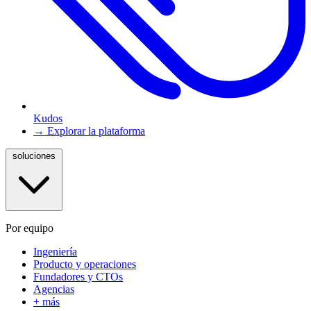
Kudos
→ Explorar la plataforma
soluciones
Por equipo
Ingeniería
Producto y operaciones
Fundadores y CTOs
Agencias
+ más