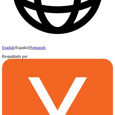
English
/
Español
/
Português
Respaldado por