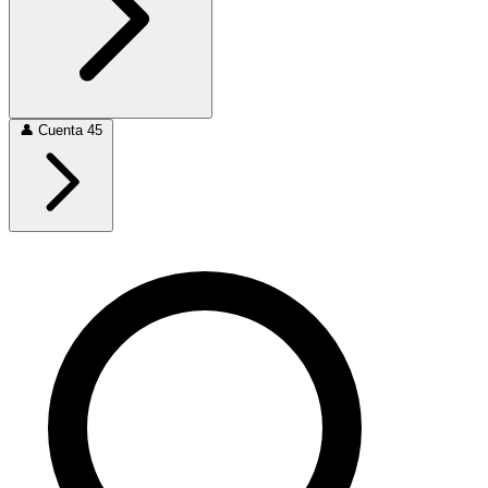
👤
Cuenta
45