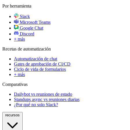
Por herramienta
Slack
Microsoft Teams
Google Chat
Discord
+ más
Recetas de automatización
Automatización de chat
Gates de aprobación de CI/CD
Ciclo de vida de formularios
+ más
Comparativas
Dailybot vs reuniones de estado
Standups async vs reuniones diarias
¿Por qué no solo Slack?
recursos