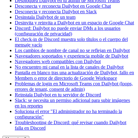
Desbloquea Dailybot en tu admin de Microsoft Teams
Desconecta y reconecta Dailybot en Google Chat
Desconecta y reconecta Dailybot en Slack
Desinstala Dailybot de un team
Desinvita y reinvita a Dailybot en un espacio de Google Chat
Discord: Dailybot no puede enviar DMs a los usuarios
(configuración de privacidad)
El check-in de Discord muestra solo títulos o el cuerpo del
mensaje vacío
Los cambios de nombre de canal no se reflejan en Dailybot
Navegadores soportados y experiencia mobile de Dailybot
Navegadores web compatibles con Dailybot
No encuentro mi canal en la lista de canales de Dailybot
Pantalla en blanco tras una actualización de Dailybot, fallo en
Members o error de directorio de Google Workspace
Problemas de login en Microsoft Teams con Dailybot (loops,
errores de tenant, consent de admin)
Reinstala Dailybot en tu servidor de Discord
Slack: se necesita un permiso adicional para subir imágenes
en los reportes
Soluciona el error "El administrador no ha terminado la
configuración"
Troubleshooting de Discord: qué revisar cuando Dailybot
falla en Discord