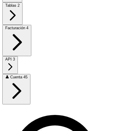
Tablas
2
Facturación
4
API
3
👤
Cuenta
45