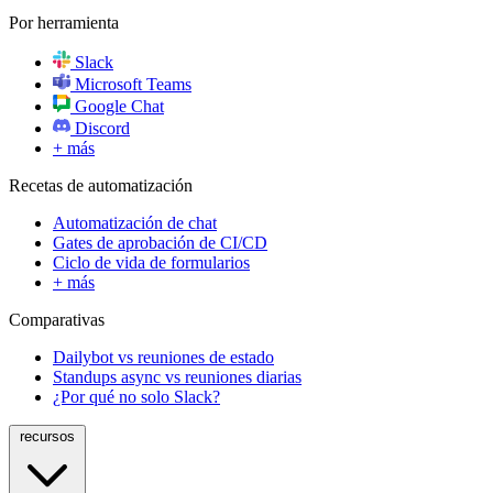
Por herramienta
Slack
Microsoft Teams
Google Chat
Discord
+ más
Recetas de automatización
Automatización de chat
Gates de aprobación de CI/CD
Ciclo de vida de formularios
+ más
Comparativas
Dailybot vs reuniones de estado
Standups async vs reuniones diarias
¿Por qué no solo Slack?
recursos