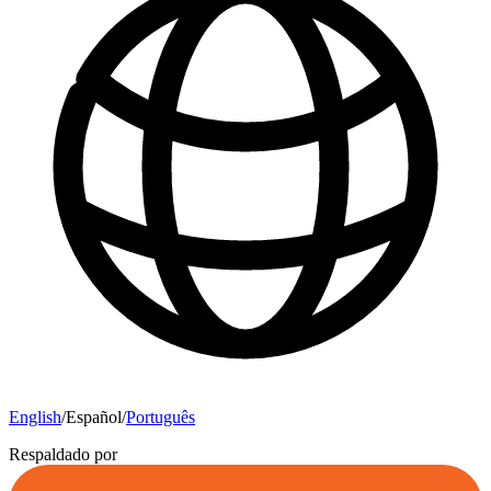
English
/
Español
/
Português
Respaldado por