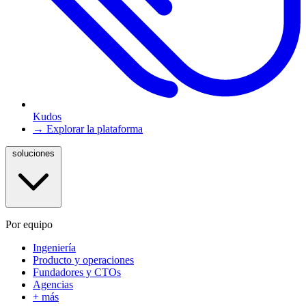
Kudos
→ Explorar la plataforma
soluciones
Por equipo
Ingeniería
Producto y operaciones
Fundadores y CTOs
Agencias
+ más