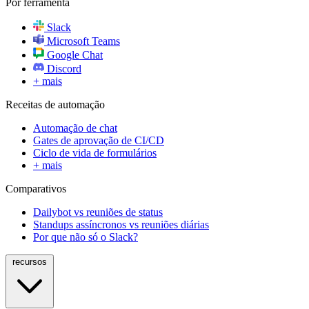
Por ferramenta
Slack
Microsoft Teams
Google Chat
Discord
+ mais
Receitas de automação
Automação de chat
Gates de aprovação de CI/CD
Ciclo de vida de formulários
+ mais
Comparativos
Dailybot vs reuniões de status
Standups assíncronos vs reuniões diárias
Por que não só o Slack?
recursos