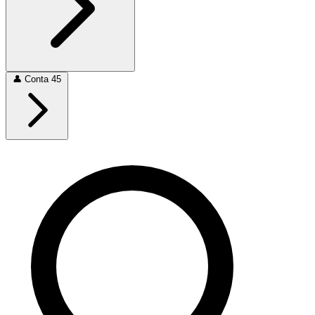
👤
Conta
45