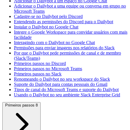
Adicionar o Dailybot a um espaço no Google Chat
Adicionar o Dailybot a uma equipe ou conversa em grupo no
Microsoft Teams
Cadastre-se no Dailybot pelo Discord
Entendendo as permissões do Discord para o Dailybot
Instalar o Dailybot no Google Chat
Integre o Google Workspace para convidar usuários com mais
facilidade
Interagindo com o Dailybot no Google Chat
Permissões para enviar imagens nos relatórios do Slack
Por que o Dailybot pede permissões de canal e de membro
(Slack/Teams)
Primeiros passos no Discord
Primeiros passos no Microsoft Teams
Primeiros passos no Slack
Renomeando o Dailybot no seu workspace do Slack
Suporte do Dailybot para contas pessoais do Gmail
Tipos de canal do Microsoft Teams e suporte do Dailybot
Usando o Dailybot no seu ambiente Slack Enterprise Grid
Primeiros passos
8