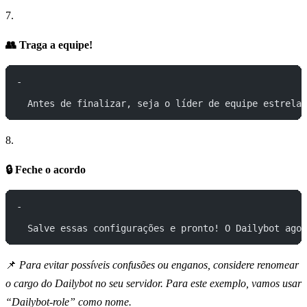
7.
👥 Traga a equipe!
-
  Antes de finalizar, seja o líder de equipe estrela:
8.
🔒 Feche o acordo
-
  Salve essas configurações e pronto! O Dailybot agor
📌
Para evitar possíveis confusões ou enganos, considere renomear
o cargo do Dailybot no seu servidor. Para este exemplo, vamos usar
“Dailybot-role” como nome.