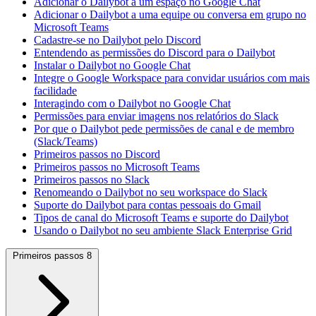
Adicionar o Dailybot a um espaço no Google Chat
Adicionar o Dailybot a uma equipe ou conversa em grupo no
Microsoft Teams
Cadastre-se no Dailybot pelo Discord
Entendendo as permissões do Discord para o Dailybot
Instalar o Dailybot no Google Chat
Integre o Google Workspace para convidar usuários com mais
facilidade
Interagindo com o Dailybot no Google Chat
Permissões para enviar imagens nos relatórios do Slack
Por que o Dailybot pede permissões de canal e de membro
(Slack/Teams)
Primeiros passos no Discord
Primeiros passos no Microsoft Teams
Primeiros passos no Slack
Renomeando o Dailybot no seu workspace do Slack
Suporte do Dailybot para contas pessoais do Gmail
Tipos de canal do Microsoft Teams e suporte do Dailybot
Usando o Dailybot no seu ambiente Slack Enterprise Grid
Primeiros passos
8