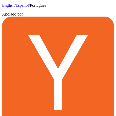
English
/
Español
/
Português
Apoiado por