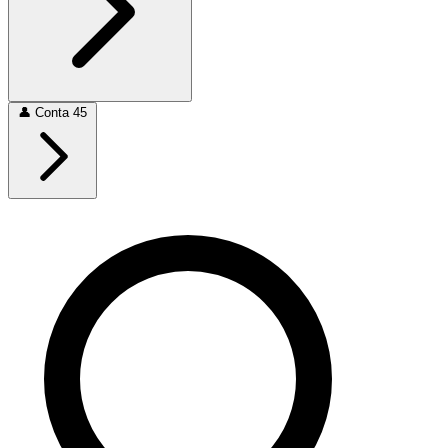
👤
Conta
45