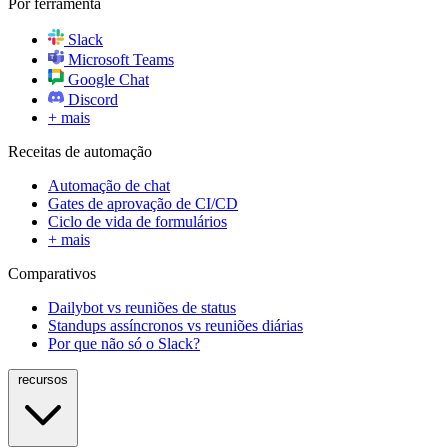
Por ferramenta
Slack
Microsoft Teams
Google Chat
Discord
+ mais
Receitas de automação
Automação de chat
Gates de aprovação de CI/CD
Ciclo de vida de formulários
+ mais
Comparativos
Dailybot vs reuniões de status
Standups assíncronos vs reuniões diárias
Por que não só o Slack?
recursos