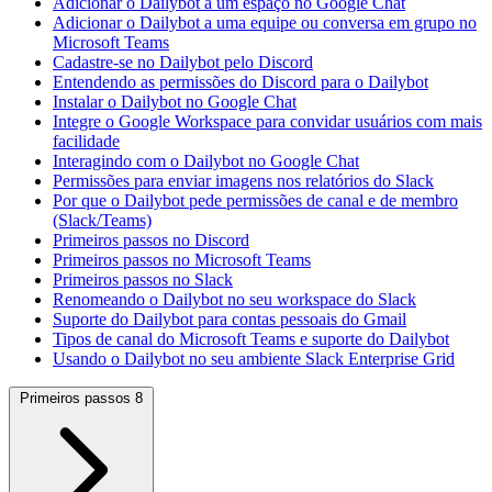
Adicionar o Dailybot a um espaço no Google Chat
Adicionar o Dailybot a uma equipe ou conversa em grupo no
Microsoft Teams
Cadastre-se no Dailybot pelo Discord
Entendendo as permissões do Discord para o Dailybot
Instalar o Dailybot no Google Chat
Integre o Google Workspace para convidar usuários com mais
facilidade
Interagindo com o Dailybot no Google Chat
Permissões para enviar imagens nos relatórios do Slack
Por que o Dailybot pede permissões de canal e de membro
(Slack/Teams)
Primeiros passos no Discord
Primeiros passos no Microsoft Teams
Primeiros passos no Slack
Renomeando o Dailybot no seu workspace do Slack
Suporte do Dailybot para contas pessoais do Gmail
Tipos de canal do Microsoft Teams e suporte do Dailybot
Usando o Dailybot no seu ambiente Slack Enterprise Grid
Primeiros passos
8