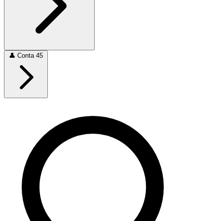
👤
Conta
45