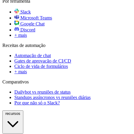
Por ferramenta
Slack
Microsoft Teams
Google Chat
Discord
+ mais
Receitas de automação
Automação de chat
Gates de aprovação de CI/CD
Ciclo de vida de formulários
+ mais
Comparativos
Dailybot vs reuniões de status
Standups assíncronos vs reuniões diárias
Por que não só o Slack?
recursos