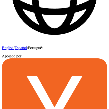
English
/
Español
/
Português
Apoiado por