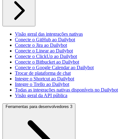
Visão geral das integrações nativas
Conecte o GitHub ao Dailybot
Conecte o Jira ao Dailybot
Conecte o Linear ao Dailybot
Conecte o ClickUp ao Dailybot
Conecte o Bitbucket ao Dailybot
Conecte o Google Calendar ao Dailybot
Trocar de plataforma de chat
Integre o Shortcut ao Dailybot
Integre o Trello ao Dailybot
Todas as integrações nativas disponíveis no Dailybot
Visão geral da API pública
Ferramentas para desenvolvedores
3