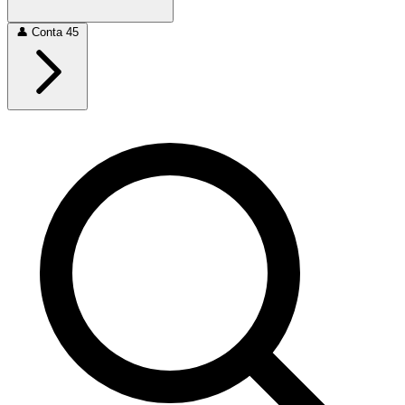
👤
Conta
45