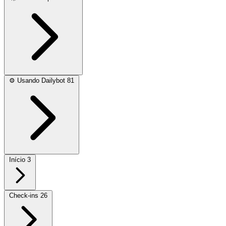
⚙️
Usando Dailybot
81
Início
3
Check-ins
26