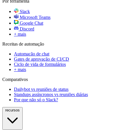
Por ferramenta
Slack
Microsoft Teams
Google Chat
Discord
+ mais
Receitas de automação
Automação de chat
Gates de aprovação de CI/CD
Ciclo de vida de formulários
+ mais
Comparativos
Dailybot vs reuniões de status
Standups assíncronos vs reuniões diárias
Por que não só o Slack?
recursos