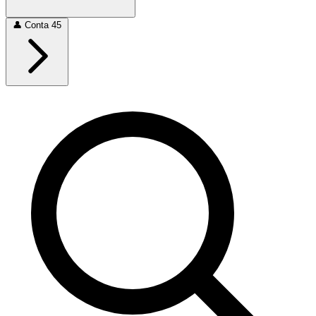
👤
Conta
45