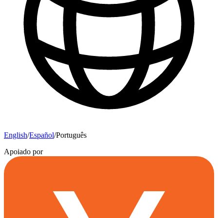
English
/
Español
/
Português
Apoiado por