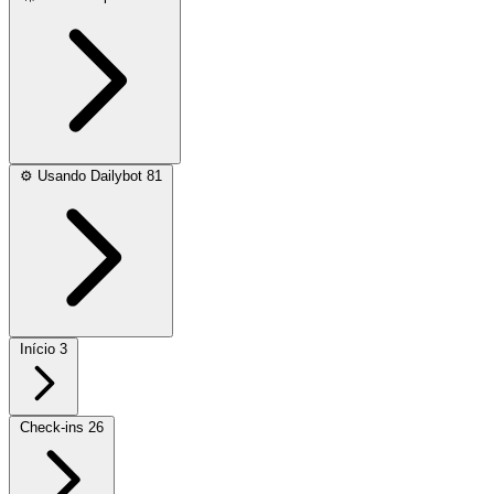
⚙️
Usando Dailybot
81
Início
3
Check-ins
26