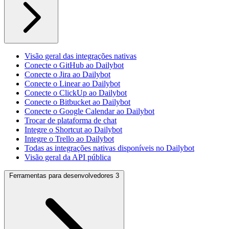
Visão geral das integrações nativas
Conecte o GitHub ao Dailybot
Conecte o Jira ao Dailybot
Conecte o Linear ao Dailybot
Conecte o ClickUp ao Dailybot
Conecte o Bitbucket ao Dailybot
Conecte o Google Calendar ao Dailybot
Trocar de plataforma de chat
Integre o Shortcut ao Dailybot
Integre o Trello ao Dailybot
Todas as integrações nativas disponíveis no Dailybot
Visão geral da API pública
Ferramentas para desenvolvedores
3