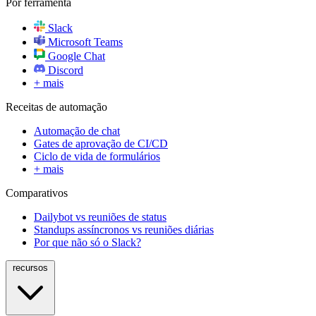
Por ferramenta
Slack
Microsoft Teams
Google Chat
Discord
+ mais
Receitas de automação
Automação de chat
Gates de aprovação de CI/CD
Ciclo de vida de formulários
+ mais
Comparativos
Dailybot vs reuniões de status
Standups assíncronos vs reuniões diárias
Por que não só o Slack?
recursos