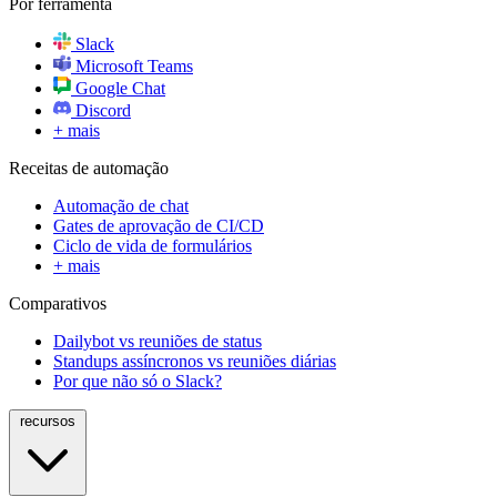
Por ferramenta
Slack
Microsoft Teams
Google Chat
Discord
+ mais
Receitas de automação
Automação de chat
Gates de aprovação de CI/CD
Ciclo de vida de formulários
+ mais
Comparativos
Dailybot vs reuniões de status
Standups assíncronos vs reuniões diárias
Por que não só o Slack?
recursos