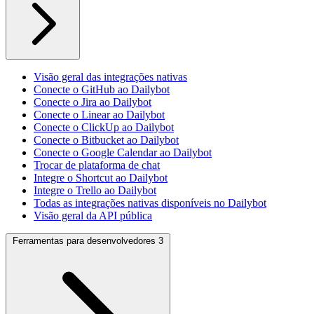
Visão geral das integrações nativas
Conecte o GitHub ao Dailybot
Conecte o Jira ao Dailybot
Conecte o Linear ao Dailybot
Conecte o ClickUp ao Dailybot
Conecte o Bitbucket ao Dailybot
Conecte o Google Calendar ao Dailybot
Trocar de plataforma de chat
Integre o Shortcut ao Dailybot
Integre o Trello ao Dailybot
Todas as integrações nativas disponíveis no Dailybot
Visão geral da API pública
Ferramentas para desenvolvedores
3