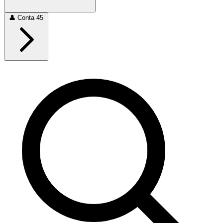
👤
Conta
45