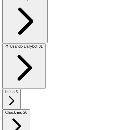
⚙️
Usando Dailybot
81
Início
3
Check-ins
26