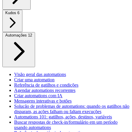
Kudos
6
Automações
12
Visão geral das automations
Criar uma automation
Referência de gatilhos e condições
Agendar automations recorrentes
Criar automations com IA
Mensagens interativas e botões
Solução de problemas de automations: quando os gatilhos não
disparam, as ações falham ou faltam execuções
Automations 101: gatilhos, ações, destinos, variáveis
Buscar respostas de check-in/formulário em um período
usando automations