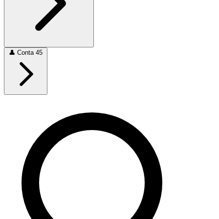
👤
Conta
45