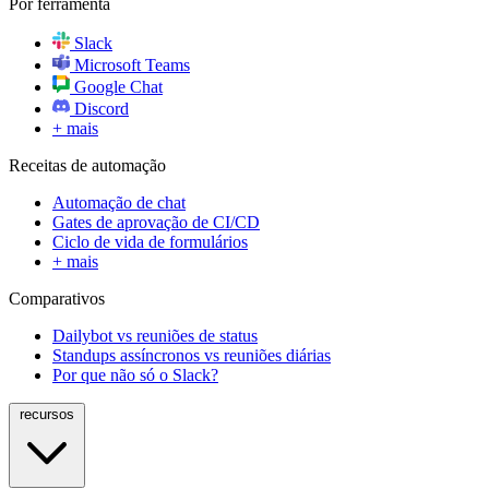
Por ferramenta
Slack
Microsoft Teams
Google Chat
Discord
+ mais
Receitas de automação
Automação de chat
Gates de aprovação de CI/CD
Ciclo de vida de formulários
+ mais
Comparativos
Dailybot vs reuniões de status
Standups assíncronos vs reuniões diárias
Por que não só o Slack?
recursos