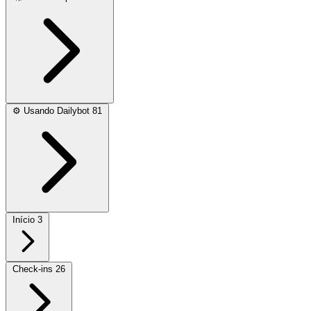
⚙️
Usando Dailybot
81
Início
3
Check-ins
26