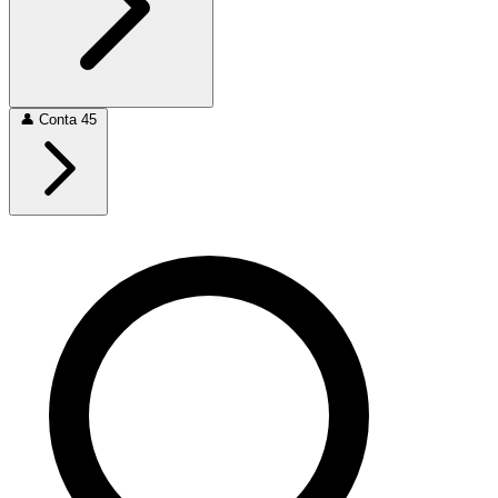
👤
Conta
45