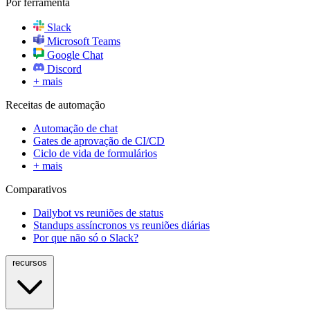
Por ferramenta
Slack
Microsoft Teams
Google Chat
Discord
+ mais
Receitas de automação
Automação de chat
Gates de aprovação de CI/CD
Ciclo de vida de formulários
+ mais
Comparativos
Dailybot vs reuniões de status
Standups assíncronos vs reuniões diárias
Por que não só o Slack?
recursos