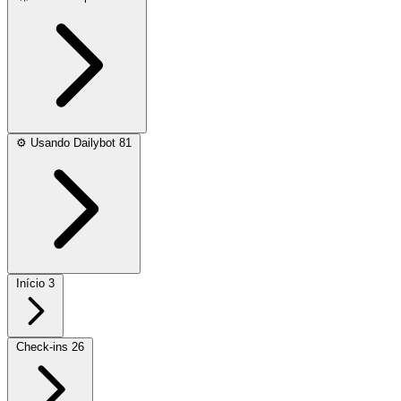
⚙️
Usando Dailybot
81
Início
3
Check-ins
26