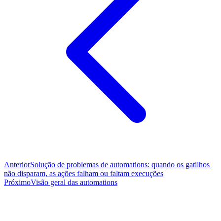
Anterior
Solução de problemas de automations: quando os gatilhos
não disparam, as ações falham ou faltam execuções
Próximo
Visão geral das automations