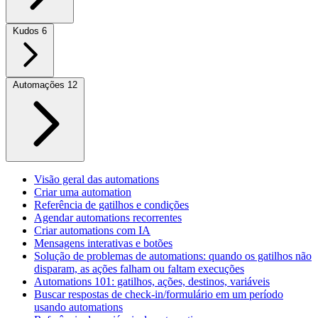
Kudos
6
Automações
12
Visão geral das automations
Criar uma automation
Referência de gatilhos e condições
Agendar automations recorrentes
Criar automations com IA
Mensagens interativas e botões
Solução de problemas de automations: quando os gatilhos não
disparam, as ações falham ou faltam execuções
Automations 101: gatilhos, ações, destinos, variáveis
Buscar respostas de check-in/formulário em um período
usando automations