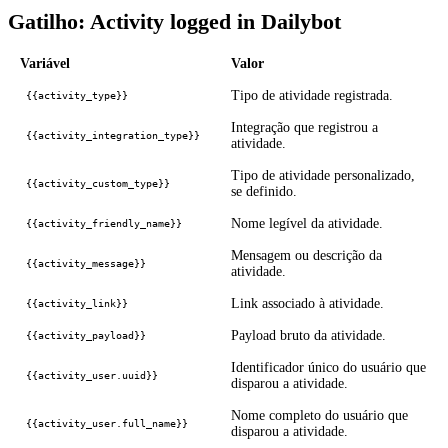
Gatilho: Activity logged in Dailybot
Variável
Valor
Tipo de atividade registrada.
{{activity_type}}
Integração que registrou a
{{activity_integration_type}}
atividade.
Tipo de atividade personalizado,
{{activity_custom_type}}
se definido.
Nome legível da atividade.
{{activity_friendly_name}}
Mensagem ou descrição da
{{activity_message}}
atividade.
Link associado à atividade.
{{activity_link}}
Payload bruto da atividade.
{{activity_payload}}
Identificador único do usuário que
{{activity_user.uuid}}
disparou a atividade.
Nome completo do usuário que
{{activity_user.full_name}}
disparou a atividade.