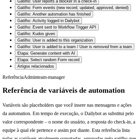
Gatilho: User reports a blocker in a check-in
Gatilho: Form events (new record, updated, approved, denied)
Gatilho: Another automation has finished
Gatilho: Activity logged in Dailybot
Gatilho: Event sent to Workflow Trigger API
Gatilho: Kudos given
Gatilho: User is added to this organization
Gatilho: User is added to a team / User is removed from a team
Etapa: Generate content with AI
Etapa: Select random Form record
Artigos relacionados
Referência
Admin
team-manager
Referência de variáveis de automation
Variáveis são placeholders que você insere nas mensagens e ações
da automation. Em tempo de execução, o Dailybot as substitui pelo
valor correspondente – o nome do usuário, a resposta do check-in, a
equipe à qual ele pertence e assim por diante. Esta referência lista
todas as variáveis atualmente suportadas, agrupadas pelo gatilho que