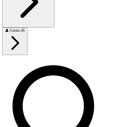
👤
Conta
45