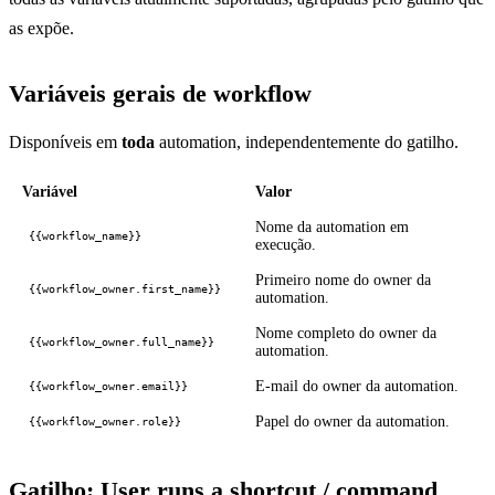
as expõe.
Variáveis gerais de workflow
Disponíveis em
toda
automation, independentemente do gatilho.
Variável
Valor
Nome da automation em
{{workflow_name}}
execução.
Primeiro nome do owner da
{{workflow_owner.first_name}}
automation.
Nome completo do owner da
{{workflow_owner.full_name}}
automation.
E-mail do owner da automation.
{{workflow_owner.email}}
Papel do owner da automation.
{{workflow_owner.role}}
Gatilho: User runs a shortcut / command