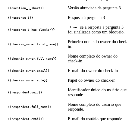
Versão abreviada da pergunta 3.
{{question_3_short}}
Resposta à pergunta 3.
{{response_3}}
se a resposta à pergunta 3
true
{{response_3_has_blocker}}
foi sinalizada como um bloqueio.
Primeiro nome do owner do check-
{{checkin_owner.first_name}}
in.
Nome completo do owner do
{{checkin_owner.full_name}}
check-in.
E-mail do owner do check-in.
{{checkin_owner.email}}
Papel do owner do check-in.
{{checkin_owner.role}}
Identificador único do usuário que
{{respondent.uuid}}
responde.
Nome completo do usuário que
{{respondent.full_name}}
responde.
E-mail do usuário que responde.
{{respondent.email}}