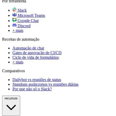
Por ferramenta
Slack
Microsoft Teams
Google Chat
Discord
+ mais
Receitas de automação
Automação de chat
Gates de aprovação de CI/CD
Ciclo de vida de formulários
+ mais
Comparativos
Dailybot vs reuniões de status
Standups assíncronos vs reuniões diárias
Por que não só o Slack?
recursos