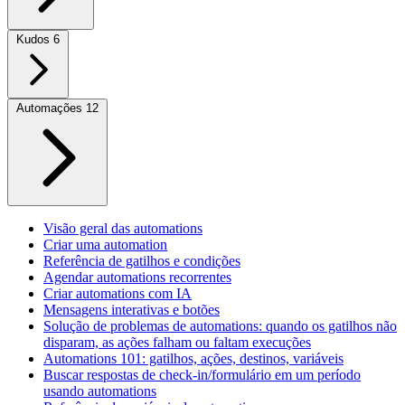
Kudos
6
Automações
12
Visão geral das automations
Criar uma automation
Referência de gatilhos e condições
Agendar automations recorrentes
Criar automations com IA
Mensagens interativas e botões
Solução de problemas de automations: quando os gatilhos não
disparam, as ações falham ou faltam execuções
Automations 101: gatilhos, ações, destinos, variáveis
Buscar respostas de check-in/formulário em um período
usando automations