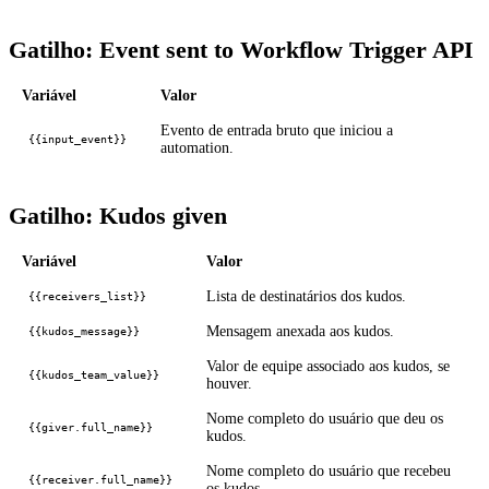
Gatilho: Event sent to Workflow Trigger API
Variável
Valor
Evento de entrada bruto que iniciou a
{{input_event}}
automation.
Gatilho: Kudos given
Variável
Valor
Lista de destinatários dos kudos.
{{receivers_list}}
Mensagem anexada aos kudos.
{{kudos_message}}
Valor de equipe associado aos kudos, se
{{kudos_team_value}}
houver.
Nome completo do usuário que deu os
{{giver.full_name}}
kudos.
Nome completo do usuário que recebeu
{{receiver.full_name}}
os kudos.