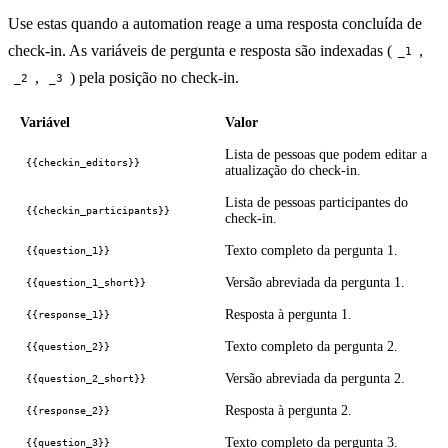
Use estas quando a automation reage a uma resposta concluída de
check-in. As variáveis de pergunta e resposta são indexadas (
,
_1
,
) pela posição no check-in.
_2
_3
Variável
Valor
Lista de pessoas que podem editar a
{{checkin_editors}}
atualização do check-in.
Lista de pessoas participantes do
{{checkin_participants}}
check-in.
Texto completo da pergunta 1.
{{question_1}}
Versão abreviada da pergunta 1.
{{question_1_short}}
Resposta à pergunta 1.
{{response_1}}
Texto completo da pergunta 2.
{{question_2}}
Versão abreviada da pergunta 2.
{{question_2_short}}
Resposta à pergunta 2.
{{response_2}}
Texto completo da pergunta 3.
{{question_3}}