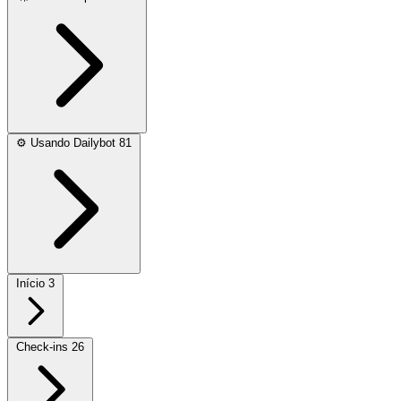
⚙️
Usando Dailybot
81
Início
3
Check-ins
26