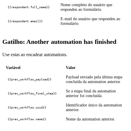
Nome completo do usuário que
{{respondent.full_name}}
respondeu ao formulário.
E-mail do usuário que respondeu ao
{{respondent.email}}
formulário.
Gatilho: Another automation has finished
Use estas ao encadear automations.
Variável
Valor
Payload enviado pela última etapa
{{prev_workflow_payload}}
concluída da automation anterior.
Se a etapa final da automation
{{prev_workflow_final_step}}
anterior foi concluída.
Identificador único da automation
{{prev_workflow.uuid}}
anterior.
Nome da automation anterior.
{{prev_workflow.name}}