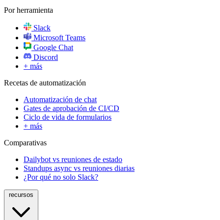
Por herramienta
Slack
Microsoft Teams
Google Chat
Discord
+ más
Recetas de automatización
Automatización de chat
Gates de aprobación de CI/CD
Ciclo de vida de formularios
+ más
Comparativas
Dailybot vs reuniones de estado
Standups async vs reuniones diarias
¿Por qué no solo Slack?
recursos