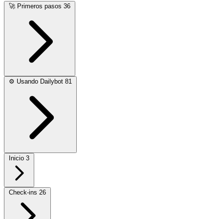
🚀
Primeros pasos
36
⚙️
Usando Dailybot
81
Inicio
3
Check-ins
26