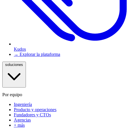
Kudos
→ Explorar la plataforma
soluciones
Por equipo
Ingeniería
Producto y operaciones
Fundadores y CTOs
Agencias
+ más