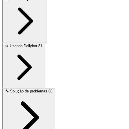
⚙️
Usando Dailybot
81
🔧
Solução de problemas
66