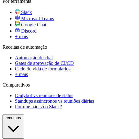
Por ferramenta
Slack
Microsoft Teams
Google Chat
Discord
+ mais
Receitas de automação
Automação de chat
Gates de aprovação de CI/CD
Ciclo de vida de formulários
+ mais
Comparativos
Dailybot vs reuniões de status
Standups assíncronos vs reuniões diárias
Por que não só o Slack?
recursos