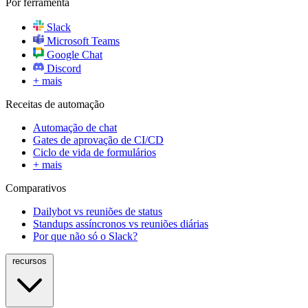
Por ferramenta
Slack
Microsoft Teams
Google Chat
Discord
+ mais
Receitas de automação
Automação de chat
Gates de aprovação de CI/CD
Ciclo de vida de formulários
+ mais
Comparativos
Dailybot vs reuniões de status
Standups assíncronos vs reuniões diárias
Por que não só o Slack?
recursos