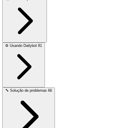
⚙️
Usando Dailybot
81
🔧
Solução de problemas
66