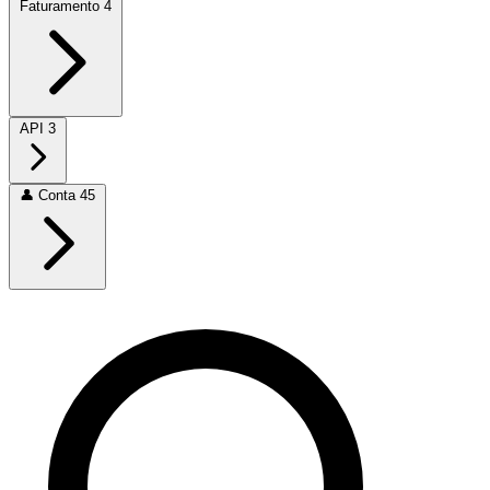
Faturamento
4
API
3
👤
Conta
45