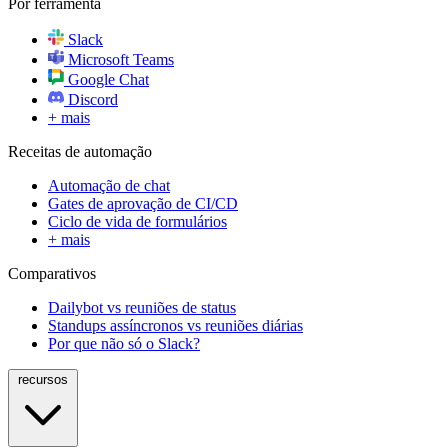
Por ferramenta
Slack
Microsoft Teams
Google Chat
Discord
+ mais
Receitas de automação
Automação de chat
Gates de aprovação de CI/CD
Ciclo de vida de formulários
+ mais
Comparativos
Dailybot vs reuniões de status
Standups assíncronos vs reuniões diárias
Por que não só o Slack?
recursos