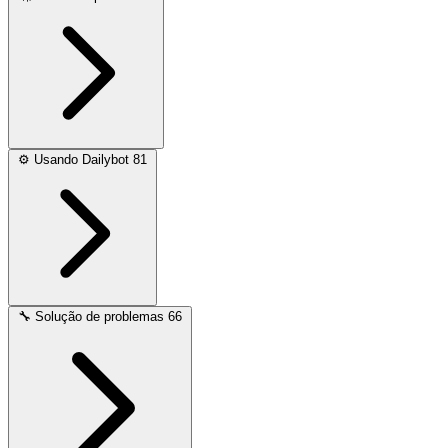
⚙️
Usando Dailybot
81
🔧
Solução de problemas
66