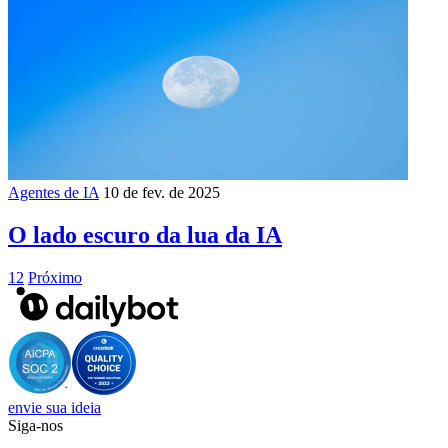
Agentes de IA
10 de fev. de 2025
O lado escuro da lua da IA
1
2
Próximo
envie sua ideia
Siga-nos