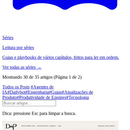
Séries
Leitura por séries
Guias e playbooks de vários capítulos, feitos para ler em ordem.
Ver todas as séries
→
Mostrando 30 de 35 artigos
(Página 1 de 2)
Todos os Posts
#Agentes de
IA
#Dailybot
#Engenharia
#Guias
#Atualizações de
Produto
#Produtividade de Equipes
#Tecnologia
Dica: pressione Esc para limpar a busca.