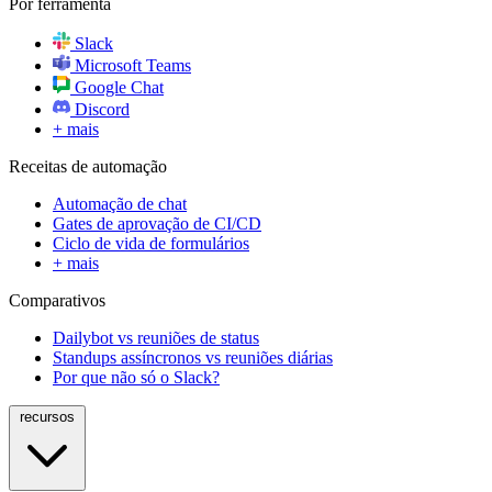
Por ferramenta
Slack
Microsoft Teams
Google Chat
Discord
+ mais
Receitas de automação
Automação de chat
Gates de aprovação de CI/CD
Ciclo de vida de formulários
+ mais
Comparativos
Dailybot vs reuniões de status
Standups assíncronos vs reuniões diárias
Por que não só o Slack?
recursos