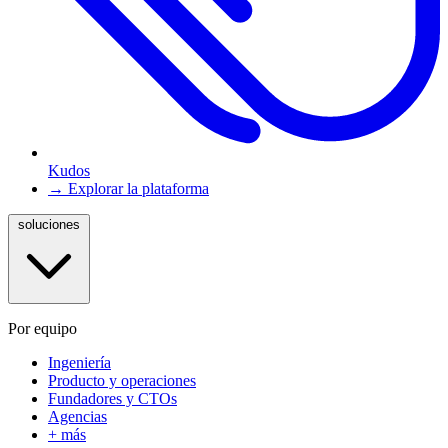
Kudos
→ Explorar la plataforma
soluciones
Por equipo
Ingeniería
Producto y operaciones
Fundadores y CTOs
Agencias
+ más