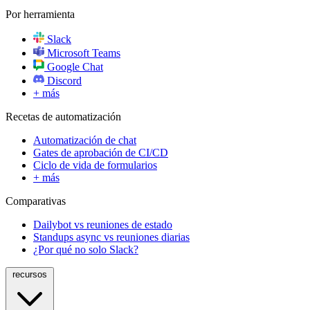
Por herramienta
Slack
Microsoft Teams
Google Chat
Discord
+ más
Recetas de automatización
Automatización de chat
Gates de aprobación de CI/CD
Ciclo de vida de formularios
+ más
Comparativas
Dailybot vs reuniones de estado
Standups async vs reuniones diarias
¿Por qué no solo Slack?
recursos