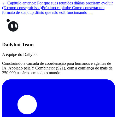
← Capítulo anterior: Por que suas reuniões diárias precisam evoluir
(E como conseguir isso)
Próximo capítulo: Como consertar um
formato de standup diário que não está funcionando →
Dailybot Team
A equipe do Dailybot
Construindo a camada de coordenação para humanos e agentes de
IA. Apoiado pela Y Combinator (S21), com a confiança de mais de
250.000 usuários em todo o mundo.