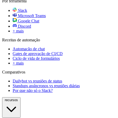
Por ferramenta
Slack
Microsoft Teams
Google Chat
Discord
+ mais
Receitas de automação
Automação de chat
Gates de aprovação de CI/CD
Ciclo de vida de formulários
+ mais
Comparativos
Dailybot vs reuniões de status
Standups assíncronos vs reuniões diárias
Por que não só o Slack?
recursos