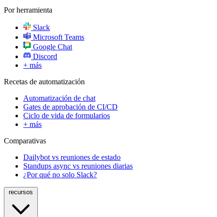
Por herramienta
Slack
Microsoft Teams
Google Chat
Discord
+ más
Recetas de automatización
Automatización de chat
Gates de aprobación de CI/CD
Ciclo de vida de formularios
+ más
Comparativas
Dailybot vs reuniones de estado
Standups async vs reuniones diarias
¿Por qué no solo Slack?
recursos