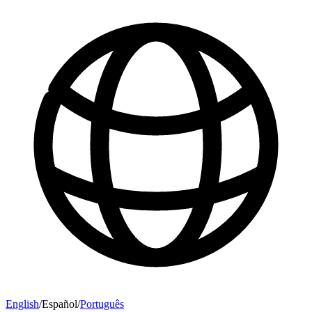
English
/
Español
/
Português