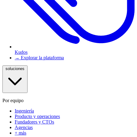
Kudos
→ Explorar la plataforma
soluciones
Por equipo
Ingeniería
Producto y operaciones
Fundadores y CTOs
Agencias
+ más