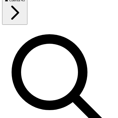
👤
Cuenta
45