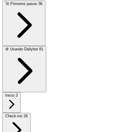
🚀
Primeros pasos
36
⚙️
Usando Dailybot
81
Inicio
3
Check-ins
26