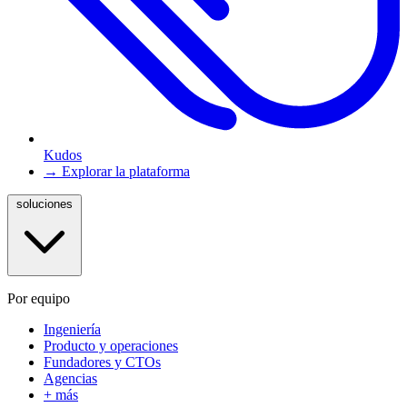
Kudos
→ Explorar la plataforma
soluciones
Por equipo
Ingeniería
Producto y operaciones
Fundadores y CTOs
Agencias
+ más