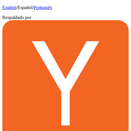
English
/
Español
/
Português
Respaldado por