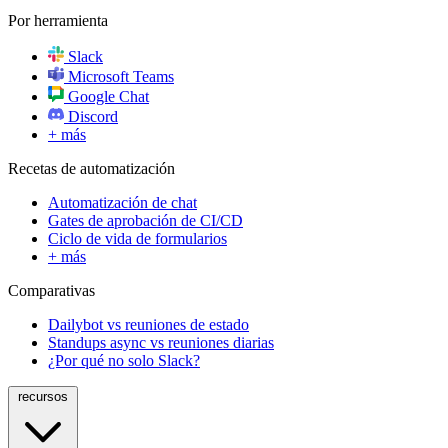
Por herramienta
Slack
Microsoft Teams
Google Chat
Discord
+ más
Recetas de automatización
Automatización de chat
Gates de aprobación de CI/CD
Ciclo de vida de formularios
+ más
Comparativas
Dailybot vs reuniones de estado
Standups async vs reuniones diarias
¿Por qué no solo Slack?
recursos