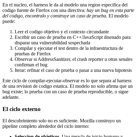
En el nucleo, el harness le da al modelo una region especifica del
codigo fuente de Firefox con una directiva:
hay un bug en esta parte
del codigo, encontralo y construye un caso de prueba.
El modelo
puede:
Leer el codigo objetivo y el contexto circundante
Escribir un caso de prueba en C++/JavaScript disenado para
disparar una vulnerabilidad sospechada
Compilar y ejecutar el test dentro de la infraestructura de
pruebas de Firefox
Observar si AddressSanitizer, el crash reporter u otras senales
confirman el bug
Iterar: refinar el caso de prueba o pasar a una nueva hipotesis
Este ciclo de compilar-ejecutar-observar es lo que separa al harness
de una revision de codigo estatica. El modelo no solo afirma que un
bug existe; lo prueba con un caso de prueba reproducible, o sigue
adelante.
El ciclo externo
El descubrimiento solo no es suficiente. Mozilla construyo un
pipeline completo alrededor del ciclo interno:
Seleccion de objetivos.
Una mezcla de juicio humano y