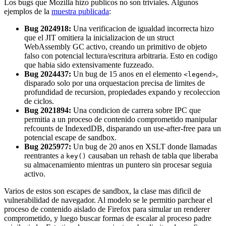
Los bugs que Mozilla hizo publicos no son triviales. Algunos
ejemplos de la
muestra publicada
:
Bug 2024918:
Una verificacion de igualdad incorrecta hizo
que el JIT omitiera la inicializacion de un struct
WebAssembly GC activo, creando un primitivo de objeto
falso con potencial lectura/escritura arbitraria. Esto en codigo
que habia sido extensivamente fuzzeado.
Bug 2024437:
Un bug de 15 anos en el elemento
,
<legend>
disparado solo por una orquestacion precisa de limites de
profundidad de recursion, propiedades expando y recoleccion
de ciclos.
Bug 2021894:
Una condicion de carrera sobre IPC que
permitia a un proceso de contenido comprometido manipular
refcounts de IndexedDB, disparando un use-after-free para un
potencial escape de sandbox.
Bug 2025977:
Un bug de 20 anos en XSLT donde llamadas
reentrantes a
causaban un rehash de tabla que liberaba
key()
su almacenamiento mientras un puntero sin procesar seguia
activo.
Varios de estos son escapes de sandbox, la clase mas dificil de
vulnerabilidad de navegador. Al modelo se le permitio parchear el
proceso de contenido aislado de Firefox para simular un renderer
comprometido, y luego buscar formas de escalar al proceso padre