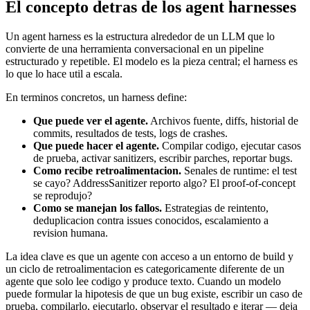
El concepto detras de los agent harnesses
Un agent harness es la estructura alrededor de un LLM que lo
convierte de una herramienta conversacional en un pipeline
estructurado y repetible. El modelo es la pieza central; el harness es
lo que lo hace util a escala.
En terminos concretos, un harness define:
Que puede ver el agente.
Archivos fuente, diffs, historial de
commits, resultados de tests, logs de crashes.
Que puede hacer el agente.
Compilar codigo, ejecutar casos
de prueba, activar sanitizers, escribir parches, reportar bugs.
Como recibe retroalimentacion.
Senales de runtime: el test
se cayo? AddressSanitizer reporto algo? El proof-of-concept
se reprodujo?
Como se manejan los fallos.
Estrategias de reintento,
deduplicacion contra issues conocidos, escalamiento a
revision humana.
La idea clave es que un agente con acceso a un entorno de build y
un ciclo de retroalimentacion es categoricamente diferente de un
agente que solo lee codigo y produce texto. Cuando un modelo
puede formular la hipotesis de que un bug existe, escribir un caso de
prueba, compilarlo, ejecutarlo, observar el resultado e iterar — deja