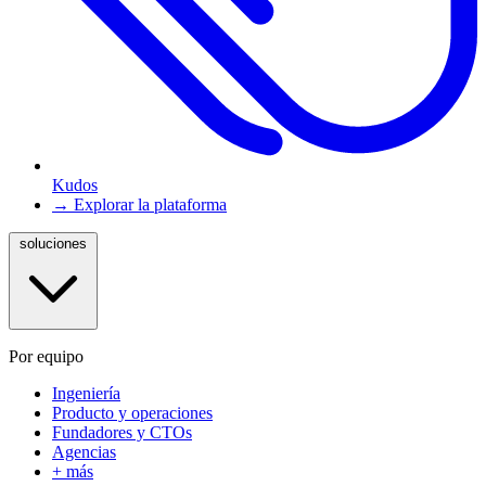
Kudos
→ Explorar la plataforma
soluciones
Por equipo
Ingeniería
Producto y operaciones
Fundadores y CTOs
Agencias
+ más