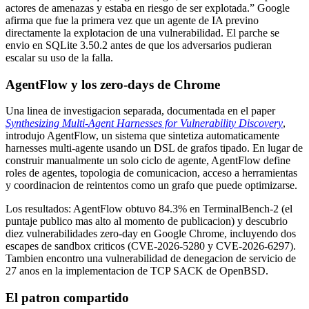
actores de amenazas y estaba en riesgo de ser explotada.” Google
afirma que fue la primera vez que un agente de IA previno
directamente la explotacion de una vulnerabilidad. El parche se
envio en SQLite 3.50.2 antes de que los adversarios pudieran
escalar su uso de la falla.
AgentFlow y los zero-days de Chrome
Una linea de investigacion separada, documentada en el paper
Synthesizing Multi-Agent Harnesses for Vulnerability Discovery
,
introdujo AgentFlow, un sistema que sintetiza automaticamente
harnesses multi-agente usando un DSL de grafos tipado. En lugar de
construir manualmente un solo ciclo de agente, AgentFlow define
roles de agentes, topologia de comunicacion, acceso a herramientas
y coordinacion de reintentos como un grafo que puede optimizarse.
Los resultados: AgentFlow obtuvo 84.3% en TerminalBench-2 (el
puntaje publico mas alto al momento de publicacion) y descubrio
diez vulnerabilidades zero-day en Google Chrome, incluyendo dos
escapes de sandbox criticos (CVE-2026-5280 y CVE-2026-6297).
Tambien encontro una vulnerabilidad de denegacion de servicio de
27 anos en la implementacion de TCP SACK de OpenBSD.
El patron compartido