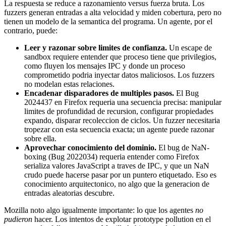
La respuesta se reduce a razonamiento versus fuerza bruta. Los
fuzzers generan entradas a alta velocidad y miden cobertura, pero no
tienen un modelo de la semantica del programa. Un agente, por el
contrario, puede:
Leer y razonar sobre limites de confianza.
Un escape de
sandbox requiere entender que proceso tiene que privilegios,
como fluyen los mensajes IPC y donde un proceso
comprometido podria inyectar datos maliciosos. Los fuzzers
no modelan estas relaciones.
Encadenar disparadores de multiples pasos.
El Bug
2024437 en Firefox requeria una secuencia precisa: manipular
limites de profundidad de recursion, configurar propiedades
expando, disparar recoleccion de ciclos. Un fuzzer necesitaria
tropezar con esta secuencia exacta; un agente puede razonar
sobre ella.
Aprovechar conocimiento del dominio.
El bug de NaN-
boxing (Bug 2022034) requeria entender como Firefox
serializa valores JavaScript a traves de IPC, y que un NaN
crudo puede hacerse pasar por un puntero etiquetado. Eso es
conocimiento arquitectonico, no algo que la generacion de
entradas aleatorias descubre.
Mozilla noto algo igualmente importante: lo que los agentes
no
pudieron
hacer. Los intentos de explotar prototype pollution en el