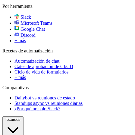
Por herramienta
Slack
Microsoft Teams
Google Chat
Discord
+ más
Recetas de automatización
Automatización de chat
Gates de aprobación de CI/CD
Ciclo de vida de formularios
+ más
Comparativas
Dailybot vs reuniones de estado
Standups async vs reuniones diarias
¿Por qué no solo Slack?
recursos