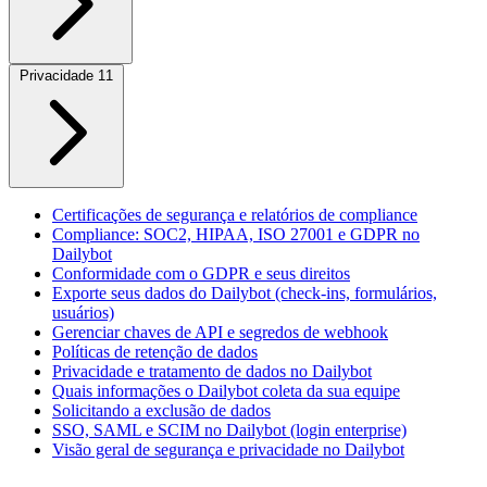
Privacidade
11
Certificações de segurança e relatórios de compliance
Compliance: SOC2, HIPAA, ISO 27001 e GDPR no
Dailybot
Conformidade com o GDPR e seus direitos
Exporte seus dados do Dailybot (check-ins, formulários,
usuários)
Gerenciar chaves de API e segredos de webhook
Políticas de retenção de dados
Privacidade e tratamento de dados no Dailybot
Quais informações o Dailybot coleta da sua equipe
Solicitando a exclusão de dados
SSO, SAML e SCIM no Dailybot (login enterprise)
Visão geral de segurança e privacidade no Dailybot