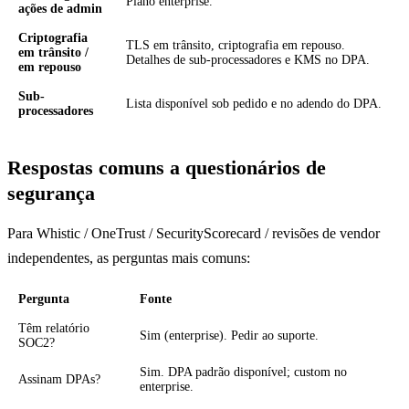
Plano enterprise.
ações de admin
Criptografia
TLS em trânsito, criptografia em repouso.
em trânsito /
Detalhes de sub-processadores e KMS no DPA.
em repouso
Sub-
Lista disponível sob pedido e no adendo do DPA.
processadores
Respostas comuns a questionários de
segurança
Para Whistic / OneTrust / SecurityScorecard / revisões de vendor
independentes, as perguntas mais comuns:
Pergunta
Fonte
Têm relatório
Sim (enterprise). Pedir ao suporte.
SOC2?
Sim. DPA padrão disponível; custom no
Assinam DPAs?
enterprise.