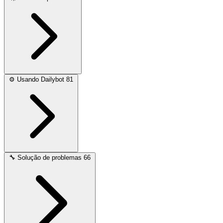
⚙️
Usando Dailybot
81
🔧
Solução de problemas
66