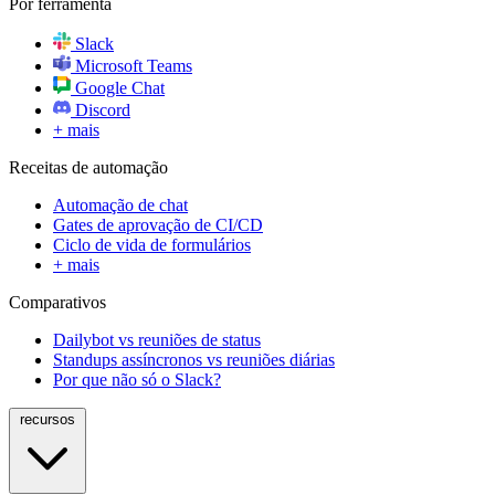
Por ferramenta
Slack
Microsoft Teams
Google Chat
Discord
+ mais
Receitas de automação
Automação de chat
Gates de aprovação de CI/CD
Ciclo de vida de formulários
+ mais
Comparativos
Dailybot vs reuniões de status
Standups assíncronos vs reuniões diárias
Por que não só o Slack?
recursos