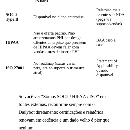
pessoais).
Relatório mais
SOC 2
recente sob NDA
Disponível no plano enterprise.
Type II
(peça via
suporte/vendas).
Não é oferta padrão. Não
armazenamos PHI por design.
BAA caso a
HIPAA
Clientes enterprise que precisem
caso.
de HIPAA devem falar com
vendas
antes
de inserir PHI.
Statement of
No roadmap (status varia;
Applicability
ISO 27001
pergunte ao suporte o trimestre
quando
atual).
disponível.
Se você ver “Somos SOC2 / HIPAA / ISO” em
fontes externas, reconfirme sempre com o
Dailybot diretamente: certificações e relatórios
renovam em cadência e um dado velho é pior que
nenhum.