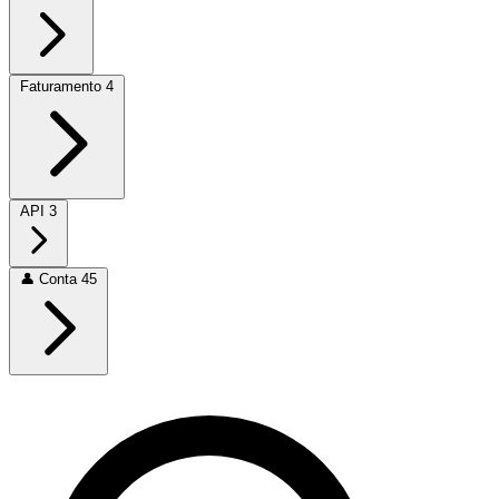
Faturamento
4
API
3
👤
Conta
45