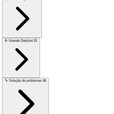
⚙️
Usando Dailybot
81
🔧
Solução de problemas
66