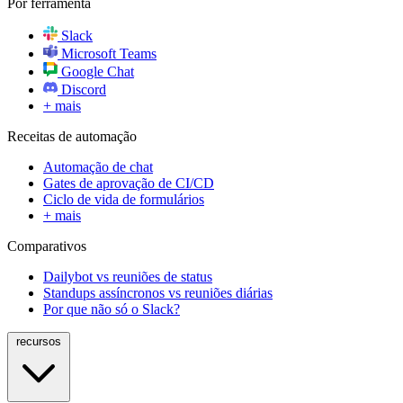
Por ferramenta
Slack
Microsoft Teams
Google Chat
Discord
+ mais
Receitas de automação
Automação de chat
Gates de aprovação de CI/CD
Ciclo de vida de formulários
+ mais
Comparativos
Dailybot vs reuniões de status
Standups assíncronos vs reuniões diárias
Por que não só o Slack?
recursos