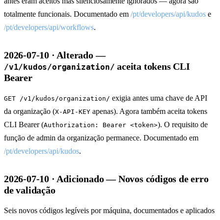
antes eram aceitos mas silenciosamente ignorados — agora são
totalmente funcionais. Documentado em
/pt/developers/api/kudos
e
/pt/developers/api/workflows
.
2026-07-10 · Alterado —
aceita tokens CLI
/v1/kudos/organization/
Bearer
exigia antes uma chave de API
GET /v1/kudos/organization/
da organização (
apenas). Agora também aceita tokens
X-API-KEY
CLI Bearer (
). O requisito de
Authorization: Bearer <token>
função de admin da organização permanece. Documentado em
/pt/developers/api/kudos
.
2026-07-10 · Adicionado — Novos códigos de erro
de validação
Seis novos códigos legíveis por máquina, documentados e aplicados