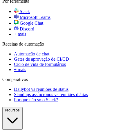
Por ferramenta
Slack
Microsoft Teams
Google Chat
Discord
+ mais
Receitas de automação
Automação de chat
Gates de aprovação de CI/CD
Ciclo de vida de formulários
+ mais
Comparativos
Dailybot vs reuniões de status
Standups assíncronos vs reuniões diárias
Por que não só o Slack?
recursos