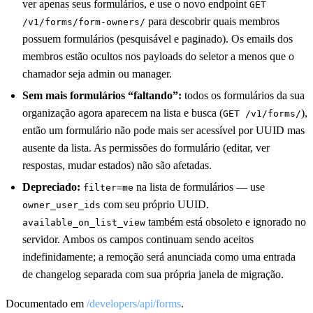
ver apenas seus formulários, e use o novo endpoint
GET
para descobrir quais membros
/v1/forms/form-owners/
possuem formulários (pesquisável e paginado). Os emails dos
membros estão ocultos nos payloads do seletor a menos que o
chamador seja admin ou manager.
Sem mais formulários “faltando”:
todos os formulários da sua
organização agora aparecem na lista e busca (
),
GET /v1/forms/
então um formulário não pode mais ser acessível por UUID mas
ausente da lista. As permissões do formulário (editar, ver
respostas, mudar estados) não são afetadas.
Depreciado:
na lista de formulários — use
filter=me
com seu próprio UUID.
owner_user_ids
também está obsoleto e ignorado no
available_on_list_view
servidor. Ambos os campos continuam sendo aceitos
indefinidamente; a remoção será anunciada como uma entrada
de changelog separada com sua própria janela de migração.
Documentado em
/developers/api/forms
.