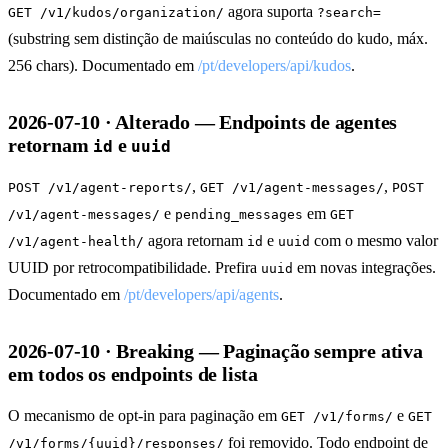
agora suporta
GET /v1/kudos/organization/
?search=
(substring sem distinção de maiúsculas no conteúdo do kudo, máx.
256 chars). Documentado em
/pt/developers/api/kudos
.
2026-07-10 · Alterado — Endpoints de agentes
retornam
e
id
uuid
,
,
POST /v1/agent-reports/
GET /v1/agent-messages/
POST
e
em
/v1/agent-messages/
pending_messages
GET
agora retornam
e
com o mesmo valor
/v1/agent-health/
id
uuid
UUID por retrocompatibilidade. Prefira
em novas integrações.
uuid
Documentado em
/pt/developers/api/agents
.
2026-07-10 · Breaking — Paginação sempre ativa
em todos os endpoints de lista
O mecanismo de opt-in para paginação em
e
GET /v1/forms/
GET
foi removido. Todo endpoint de
/v1/forms/{uuid}/responses/