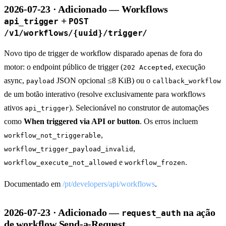
2026-07-23 · Adicionado — Workflows
+
api_trigger
POST
/v1/workflows/{uuid}/trigger/
Novo tipo de trigger de workflow disparado apenas de fora do
motor: o endpoint público de trigger (
, execução
202 Accepted
async,
JSON opcional ≤8 KiB) ou o
payload
callback_workflow
de um botão interativo (resolve exclusivamente para workflows
ativos
). Selecionável no construtor de automações
api_trigger
como
When triggered via API or button
. Os erros incluem
,
workflow_not_triggerable
,
workflow_trigger_payload_invalid
e
.
workflow_execute_not_allowed
workflow_frozen
Documentado em
/pt/developers/api/workflows
.
2026-07-23 · Adicionado —
na ação
request_auth
de workflow Send-a-Request