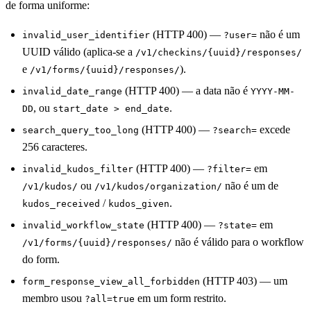
de forma uniforme:
(HTTP 400) —
não é um
invalid_user_identifier
?user=
UUID válido (aplica-se a
/v1/checkins/{uuid}/responses/
e
).
/v1/forms/{uuid}/responses/
(HTTP 400) — a data não é
invalid_date_range
YYYY-MM-
, ou
.
DD
start_date > end_date
(HTTP 400) —
excede
search_query_too_long
?search=
256 caracteres.
(HTTP 400) —
em
invalid_kudos_filter
?filter=
ou
não é um de
/v1/kudos/
/v1/kudos/organization/
/
.
kudos_received
kudos_given
(HTTP 400) —
em
invalid_workflow_state
?state=
não é válido para o workflow
/v1/forms/{uuid}/responses/
do form.
(HTTP 403) — um
form_response_view_all_forbidden
membro usou
em um form restrito.
?all=true