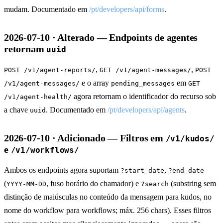
mudam. Documentado em
/pt/developers/api/forms
.
2026-07-10 · Alterado — Endpoints de agentes
retornam
uuid
,
,
POST /v1/agent-reports/
GET /v1/agent-messages/
POST
e o array
em
/v1/agent-messages/
pending_messages
GET
agora retornam o identificador do recurso sob
/v1/agent-health/
a chave
. Documentado em
/pt/developers/api/agents
.
uuid
2026-07-10 · Adicionado — Filtros em
/v1/kudos/
e
/v1/workflows/
Ambos os endpoints agora suportam
,
?start_date
?end_date
(
, fuso horário do chamador) e
(substring sem
YYYY-MM-DD
?search
distinção de maiúsculas no conteúdo da mensagem para kudos, no
nome do workflow para workflows; máx. 256 chars). Esses filtros