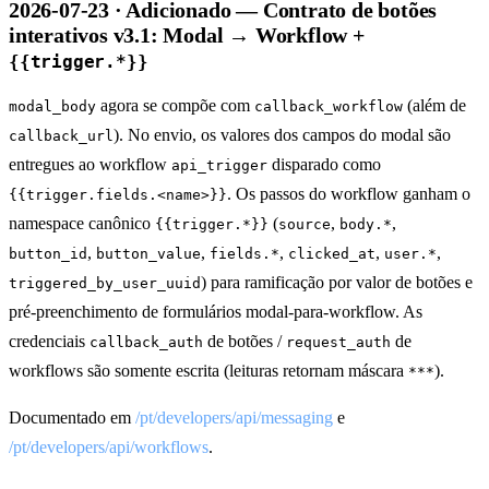
2026-07-23 · Adicionado — Contrato de botões
interativos v3.1: Modal → Workflow +
{{trigger.*}}
agora se compõe com
(além de
modal_body
callback_workflow
). No envio, os valores dos campos do modal são
callback_url
entregues ao workflow
disparado como
api_trigger
. Os passos do workflow ganham o
{{trigger.fields.<name>}}
namespace canônico
(
,
,
{{trigger.*}}
source
body.*
,
,
,
,
,
button_id
button_value
fields.*
clicked_at
user.*
) para ramificação por valor de botões e
triggered_by_user_uuid
pré-preenchimento de formulários modal-para-workflow. As
credenciais
de botões /
de
callback_auth
request_auth
workflows são somente escrita (leituras retornam máscara
).
***
Documentado em
/pt/developers/api/messaging
e
/pt/developers/api/workflows
.