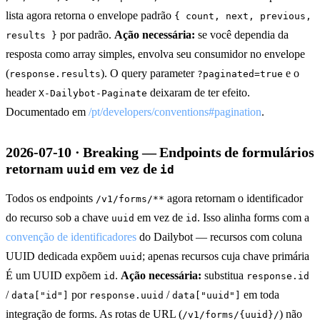
lista agora retorna o envelope padrão
{ count, next, previous,
por padrão.
Ação necessária:
se você dependia da
results }
resposta como array simples, envolva seu consumidor no envelope
(
). O query parameter
e o
response.results
?paginated=true
header
deixaram de ter efeito.
X-Dailybot-Paginate
Documentado em
/pt/developers/conventions#pagination
.
2026-07-10 · Breaking — Endpoints de formulários
retornam
em vez de
uuid
id
Todos os endpoints
agora retornam o identificador
/v1/forms/**
do recurso sob a chave
em vez de
. Isso alinha forms com a
uuid
id
convenção de identificadores
do Dailybot — recursos com coluna
UUID dedicada expõem
; apenas recursos cuja chave primária
uuid
É um UUID expõem
.
Ação necessária:
substitua
id
response.id
/
por
/
em toda
data["id"]
response.uuid
data["uuid"]
integração de forms. As rotas de URL (
) não
/v1/forms/{uuid}/