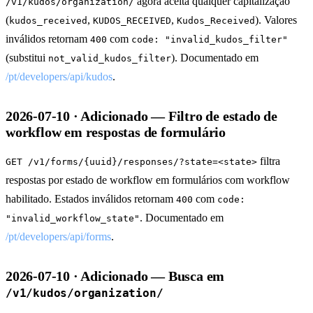
agora aceita qualquer capitalização
/v1/kudos/organization/
(
,
,
). Valores
kudos_received
KUDOS_RECEIVED
Kudos_Received
inválidos retornam
com
400
code: "invalid_kudos_filter"
(substitui
). Documentado em
not_valid_kudos_filter
/pt/developers/api/kudos
.
2026-07-10 · Adicionado — Filtro de estado de
workflow em respostas de formulário
filtra
GET /v1/forms/{uuid}/responses/?state=<state>
respostas por estado de workflow em formulários com workflow
habilitado. Estados inválidos retornam
com
400
code:
. Documentado em
"invalid_workflow_state"
/pt/developers/api/forms
.
2026-07-10 · Adicionado — Busca em
/v1/kudos/organization/