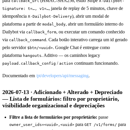
para
(HMAC-SHA256, estilo Stripe
callback_url
X-Dailybot-
, janela de replay de 5 minutos, chave de
Signature: t=…, v1=…
idempotência
), abrir um modal de
X-Dailybot-Delivery
plataforma a partir de
, abrir um formulário interno do
modal_body
Dailybot via
, ou executar um comando conhecido
callback_form
via
. Cada botão interativo carrega um id gerado
callback_command
pelo servidor
. Google Chat é entregue como
$btn/<uuid>
plataforma
. Aditivo — os caminhos legacy
hangouts
/
continuam funcionando.
payload.callback_config
action
Documentado em
/pt/developers/api/messaging
.
2026-07-13 · Adicionado + Alterado + Depreciado
— Lista de formulários: filtro por proprietário,
visibilidade organizacional e depreciações
Filtre a lista de formulários por proprietário:
passe
para
para
owner_user_ids=<uuid>,<uuid>
GET /v1/forms/