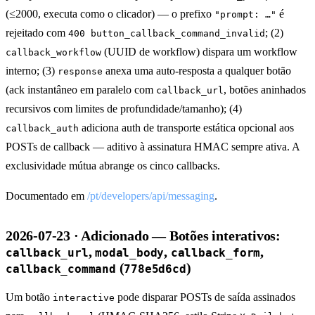
(≤2000, executa como o clicador) — o prefixo
é
"prompt: …"
rejeitado com
; (2)
400 button_callback_command_invalid
(UUID de workflow) dispara um workflow
callback_workflow
interno; (3)
anexa uma auto-resposta a qualquer botão
response
(ack instantâneo em paralelo com
, botões aninhados
callback_url
recursivos com limites de profundidade/tamanho); (4)
adiciona auth de transporte estática opcional aos
callback_auth
POSTs de callback — aditivo à assinatura HMAC sempre ativa. A
exclusividade mútua abrange os cinco callbacks.
Documentado em
/pt/developers/api/messaging
.
2026-07-23 · Adicionado — Botões interativos:
,
,
,
callback_url
modal_body
callback_form
(
)
callback_command
778e5d6cd
Um botão
pode disparar POSTs de saída assinados
interactive