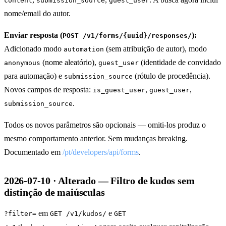
content
submission_source
guest_user
nome/email do autor.
Enviar resposta (
):
POST /v1/forms/{uuid}/responses/
Adicionado modo
(sem atribuição de autor), modo
automation
(nome aleatório),
(identidade de convidado
anonymous
guest_user
para automação) e
(rótulo de procedência).
submission_source
Novos campos de resposta:
,
,
is_guest_user
guest_user
.
submission_source
Todos os novos parâmetros são opcionais — omiti-los produz o
mesmo comportamento anterior. Sem mudanças breaking.
Documentado em
/pt/developers/api/forms
.
2026-07-10 · Alterado — Filtro de kudos sem
distinção de maiúsculas
em
e
?filter=
GET /v1/kudos/
GET