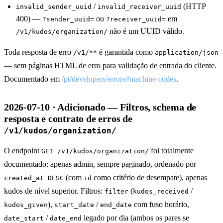
/
(HTTP
invalid_sender_uuid
invalid_receiver_uuid
400) —
ou
em
?sender_uuid=
?receiver_uuid=
não é um UUID válido.
/v1/kudos/organization/
Toda resposta de erro
é garantida como
/v1/**
application/json
— sem páginas HTML de erro para validação de entrada do cliente.
Documentado em
/pt/developers/errors#machine-codes
.
2026-07-10 · Adicionado — Filtros, schema de
resposta e contrato de erros de
/v1/kudos/organization/
O endpoint
foi totalmente
GET /v1/kudos/organization/
documentado: apenas admin, sempre paginado, ordenado por
(com
como critério de desempate), apenas
created_at DESC
id
kudos de nível superior. Filtros:
(
/
filter
kudos_received
),
/
com fuso horário,
kudos_given
start_date
end_date
/
legado por dia (ambos os pares se
date_start
date_end