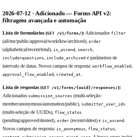
2026-07-12 · Adicionado — Forms API v2:
filtragem avançada e automação
Lista de formulários (
):
Adicionados
GET /v1/forms/
filter
(all/me/public/approval/workflow/archived),
order
(alphabetical/recent/total),
,
,
is_ascend
search
,
e parâmetros de
include=questions
include_archived
intervalo de datas. Novos campos de resposta:
,
workflow_enabled
,
.
approval_flow_enabled
created_at
Lista de respostas (
):
GET /v1/forms/{uuid}/responses/
Adicionados
(multi-seleção:
submission_sources
member/anonymous/automation/public),
submitter_user_ids
(multi-seleção de UUIDs),
flow_status
(pending/approved/denied),
(recent/oldest) e
.
order
is_ascend
Novos campos de resposta:
,
,
is_anonymous
flow_status
,
,
. A busca agora inclui