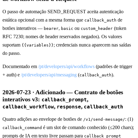
O passo de automação SEND_REQUEST aceita autenticação
estática opcional com a mesma forma que
de
callback_auth
botões interativos —
,
ou
(token
bearer
basic
custom_header
RFC 7230; nomes de header reservados negados). Os valores
suportam
; credenciais nunca aparecem nas saídas
{{variables}}
do passo.
Documentado em
/pt/developers/api/workflows
(padrões de trigger
+ auth) e
/pt/developers/api/messaging
(
).
callback_auth
2026-07-23 · Adicionado — Contrato de botões
interativos v3:
,
callback_prompt
,
,
callback_workflow
response
callback_auth
Quatro adições ao envelope de botões de
: (1)
/v1/send-message/
é um slot de comando conhecido (≤200 chars);
callback_command
prompts de IA em texto livre passam para
callback_prompt