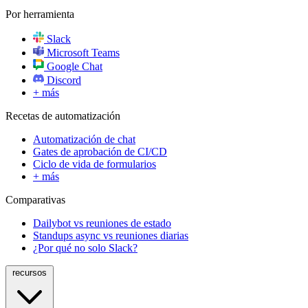
Por herramienta
Slack
Microsoft Teams
Google Chat
Discord
+ más
Recetas de automatización
Automatización de chat
Gates de aprobación de CI/CD
Ciclo de vida de formularios
+ más
Comparativas
Dailybot vs reuniones de estado
Standups async vs reuniones diarias
¿Por qué no solo Slack?
recursos