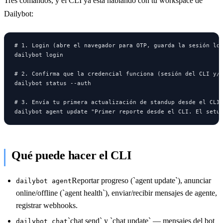
Tres comandos, y el CLI ya está hablando con tu workspace de
Dailybot:
# 1. Login (abre el navegador para OTP, guarda la sesión loc
dailybot login

# 2. Confirma que la credencial funciona (sesión del CLI y/o
dailybot status --auth

# 3. Envía tu primera actualización de standup desde el CLI.
dailybot agent update "Primer reporte desde el CLI. El setu
Qué puede hacer el CLI
Reportar progreso (`agent update`), anunciar
dailybot agent
online/offline (`agent health`), enviar/recibir mensajes de agente,
registrar webhooks.
`chat send` y `chat update` — mensajes del bot
dailybot chat