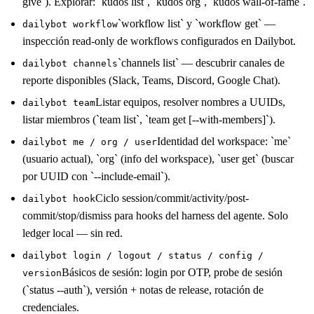
give`). Explorar: `kudos list`, `kudos org`, `kudos wall-of-fame`.
`workflow list` y `workflow get` —
dailybot workflow
inspección read-only de workflows configurados en Dailybot.
`channels list` — descubrir canales de
dailybot channels
reporte disponibles (Slack, Teams, Discord, Google Chat).
Listar equipos, resolver nombres a UUIDs,
dailybot team
listar miembros (`team list`, `team get [--with-members]`).
Identidad del workspace: `me`
dailybot me / org / user
(usuario actual), `org` (info del workspace), `user get` (buscar
por UUID con `--include-email`).
Ciclo session/commit/activity/post-
dailybot hook
commit/stop/dismiss para hooks del harness del agente. Solo
ledger local — sin red.
dailybot login / logout / status / config /
Básicos de sesión: login por OTP, probe de sesión
version
(`status --auth`), versión + notas de release, rotación de
credenciales.