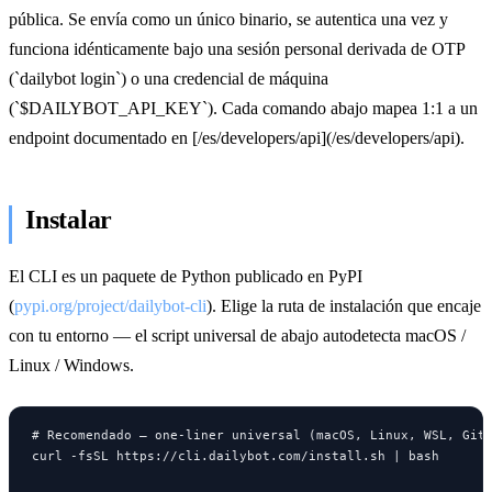
pública. Se envía como un único binario, se autentica una vez y
funciona idénticamente bajo una sesión personal derivada de OTP
(`dailybot login`) o una credencial de máquina
(`$DAILYBOT_API_KEY`). Cada comando abajo mapea 1:1 a un
endpoint documentado en [/es/developers/api](/es/developers/api).
Instalar
El CLI es un paquete de Python publicado en PyPI
(
pypi.org/project/dailybot-cli
). Elige la ruta de instalación que encaje
con tu entorno — el script universal de abajo autodetecta macOS /
Linux / Windows.
# Recomendado — one-liner universal (macOS, Linux, WSL, Git 
curl -fsSL https://cli.dailybot.com/install.sh | bash
