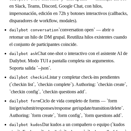
en Slack, Teams, Discord, Google Chat, con hilos,
impersonación, edición en 72h y botones interactivos (callbacks,
disparadores de workflow, modales).
`conversation open` — abrir o
dailybot conversation
retomar un hilo de DM grupal. Reutiliza hilos existentes cuando
el conjunto de participantes coincide.
Chat one-shot o interactivo con el asistente AI de
dailybot ask
Dailybot. Modo TUI a pantalla completa sin argumentos.
Soporta salida `--json`.
Listar y completar check-ins pendientes
dailybot checkin
(`checkin list`, `checkin complete`). Authoring: `checkin create`,
`checkin config`, `checkin questions add`.
Ciclo de vida completo de forms — `form
dailybot form
list/get/submit/responses/response get/update/transition/delete`.
Authoring: `form create`, `form config`, `form questions add`.
Dar kudos a un compañero o equipo (`kudos
dailybot kudos