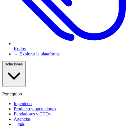
Kudos
→ Explorar la plataforma
soluciones
Por equipo
Ingeniería
Producto y operaciones
Fundadores y CTOs
Agencias
+ más