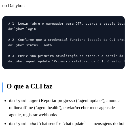
do Dailybot:
# 1. Login (abre o navegador para OTP, guarda a sessão local
dailybot login

# 2. Confirme que a credencial funciona (sessão da CLI e/ou 
dailybot status --auth

# 3. Envie sua primeira atualização de standup a partir da C
dailybot agent update "Primeiro relatório da CLI. O setup f
O que a CLI faz
Reportar progresso (`agent update`), anunciar
dailybot agent
online/offline (`agent health`), enviar/receber mensagens de
agente, registrar webhooks.
`chat send` e `chat update` — mensagens do bot
dailybot chat