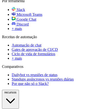
Por ferramenta
Slack
Microsoft Teams
Google Chat
Discord
+ mais
Receitas de automação
Automação de chat
Gates de aprovação de CI/CD
Ciclo de vida de formulários
+ mais
Comparativos
Dailybot vs reuniões de status
Standups assíncronos vs reuniões diárias
Por que não só o Slack?
recursos