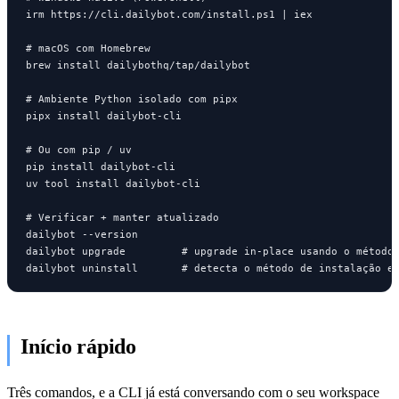
irm https://cli.dailybot.com/install.ps1 | iex

# macOS com Homebrew

brew install dailybothq/tap/dailybot

# Ambiente Python isolado com pipx

pipx install dailybot-cli

# Ou com pip / uv

pip install dailybot-cli

uv tool install dailybot-cli

# Verificar + manter atualizado

dailybot --version

dailybot upgrade         # upgrade in-place usando o método 
dailybot uninstall       # detecta o método de instalação e
Início rápido
Três comandos, e a CLI já está conversando com o seu workspace