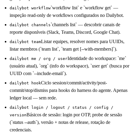
`workflow list` e `workflow get` —
dailybot workflow
inspeção read-only de workflows configurados no Dailybot.
`channels list` — descobrir canais de
dailybot channels
reporte disponíveis (Slack, Teams, Discord, Google Chat).
Listar equipes, resolver nomes para UUIDs,
dailybot team
listar membros (`team list`, `team get [--with-members]`).
Identidade do workspace: `me`
dailybot me / org / user
(usuário atual), `org` (info do workspace), `user get` (busca por
UUID com `--include-email`).
Ciclo session/commit/activity/post-
dailybot hook
commit/stop/dismiss para hooks do harness do agente. Apenas
ledger local — sem rede.
dailybot login / logout / status / config /
Básicos de sessão: login por OTP, probe de sessão
version
(`status --auth`), versão + notas de release, rotação de
credenciais.