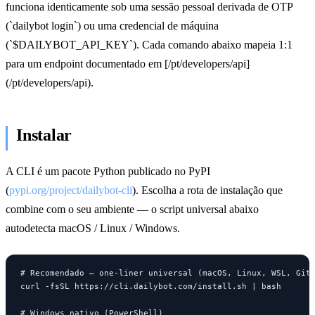
funciona identicamente sob uma sessão pessoal derivada de OTP
(`dailybot login`) ou uma credencial de máquina
(`$DAILYBOT_API_KEY`). Cada comando abaixo mapeia 1:1
para um endpoint documentado em [/pt/developers/api]
(/pt/developers/api).
Instalar
A CLI é um pacote Python publicado no PyPI
(
pypi.org/project/dailybot-cli
). Escolha a rota de instalação que
combine com o seu ambiente — o script universal abaixo
autodetecta macOS / Linux / Windows.
# Recomendado — one-liner universal (macOS, Linux, WSL, Git 
curl -fsSL https://cli.dailybot.com/install.sh | bash

# Windows nativo (PowerShell)
