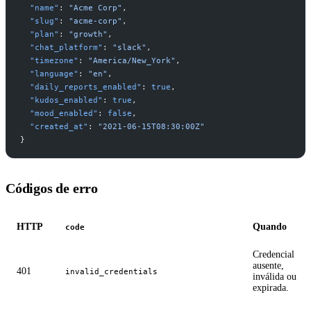
  "name"
: 
"Acme Corp"
,
  "slug"
: 
"acme-corp"
,
  "plan"
: 
"growth"
,
  "chat_platform"
: 
"slack"
,
  "timezone"
: 
"America/New_York"
,
  "language"
: 
"en"
,
  "daily_reports_enabled"
: 
true
,
  "kudos_enabled"
: 
true
,
  "mood_enabled"
: 
false
,
  "created_at"
: 
"2021-06-15T08:30:00Z"
}
Códigos de erro
HTTP
Quando
code
Credencial
ausente,
401
invalid_credentials
inválida ou
expirada.