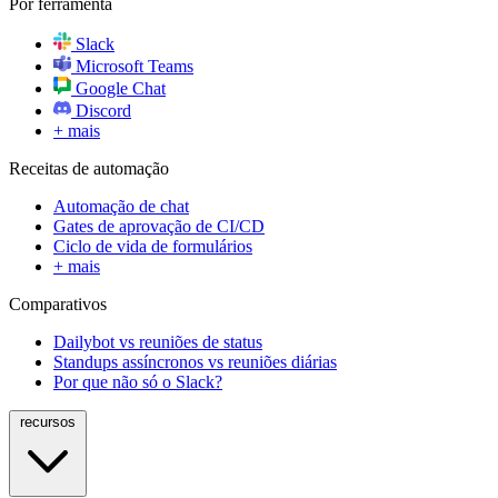
Por ferramenta
Slack
Microsoft Teams
Google Chat
Discord
+ mais
Receitas de automação
Automação de chat
Gates de aprovação de CI/CD
Ciclo de vida de formulários
+ mais
Comparativos
Dailybot vs reuniões de status
Standups assíncronos vs reuniões diárias
Por que não só o Slack?
recursos