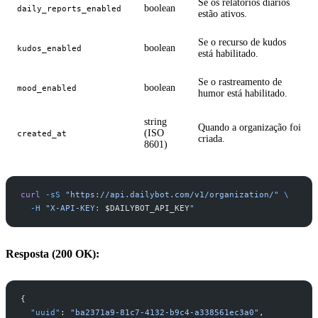
Se os relatórios diários
boolean
daily_reports_enabled
estão ativos.
Se o recurso de kudos
boolean
kudos_enabled
está habilitado.
Se o rastreamento de
boolean
mood_enabled
humor está habilitado.
string
Quando a organização foi
(ISO
created_at
criada.
8601)
curl
 -sS
 "https://api.dailybot.com/v1/organization/"
 \
  -H
 "X-API-KEY: 
$DAILYBOT_API_KEY
"
Resposta (200 OK):
{
  "uuid"
: 
"ba2371a9-81c7-4132-b9c4-a338561ec3a0"
,