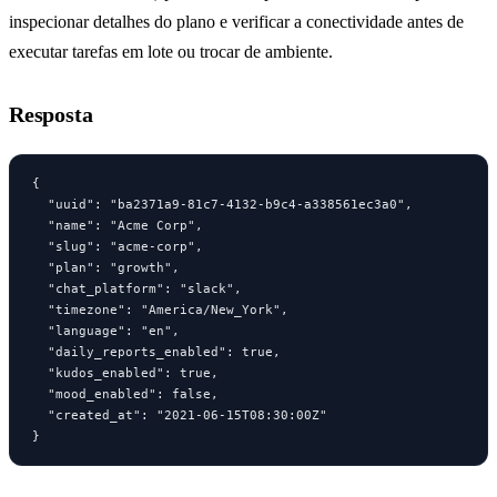
inspecionar detalhes do plano e verificar a conectividade antes de
executar tarefas em lote ou trocar de ambiente.
Resposta
{

  "uuid": "ba2371a9-81c7-4132-b9c4-a338561ec3a0",

  "name": "Acme Corp",

  "slug": "acme-corp",

  "plan": "growth",

  "chat_platform": "slack",

  "timezone": "America/New_York",

  "language": "en",

  "daily_reports_enabled": true,

  "kudos_enabled": true,

  "mood_enabled": false,

  "created_at": "2021-06-15T08:30:00Z"

}